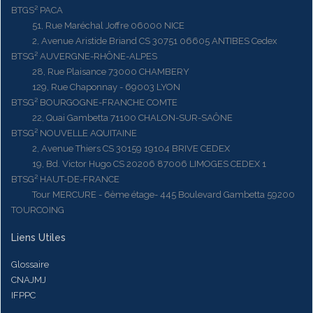
BTGS² PACA
51, Rue Maréchal Joffre 06000 NICE
2, Avenue Aristide Briand CS 30751 06605 ANTIBES Cedex
BTSG² AUVERGNE-RHÔNE-ALPES
28, Rue Plaisance 73000 CHAMBERY
129, Rue Chaponnay - 69003 LYON
BTSG² BOURGOGNE-FRANCHE COMTE
22, Quai Gambetta 71100 CHALON-SUR-SAÔNE
BTSG² NOUVELLE AQUITAINE
2, Avenue Thiers CS 30159 19104 BRIVE CEDEX
19, Bd. Victor Hugo CS 20206 87006 LIMOGES CEDEX 1
BTSG² HAUT-DE-FRANCE
Tour MERCURE - 6ème étage- 445 Boulevard Gambetta 59200
TOURCOING
Liens Utiles
Glossaire
CNAJMJ
IFPPC