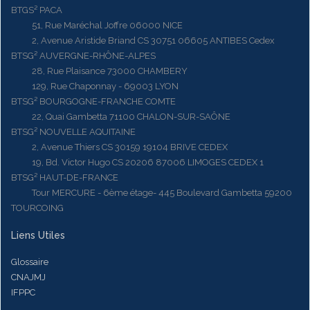
BTGS² PACA
51, Rue Maréchal Joffre 06000 NICE
2, Avenue Aristide Briand CS 30751 06605 ANTIBES Cedex
BTSG² AUVERGNE-RHÔNE-ALPES
28, Rue Plaisance 73000 CHAMBERY
129, Rue Chaponnay - 69003 LYON
BTSG² BOURGOGNE-FRANCHE COMTE
22, Quai Gambetta 71100 CHALON-SUR-SAÔNE
BTSG² NOUVELLE AQUITAINE
2, Avenue Thiers CS 30159 19104 BRIVE CEDEX
19, Bd. Victor Hugo CS 20206 87006 LIMOGES CEDEX 1
BTSG² HAUT-DE-FRANCE
Tour MERCURE - 6ème étage- 445 Boulevard Gambetta 59200
TOURCOING
Liens Utiles
Glossaire
CNAJMJ
IFPPC