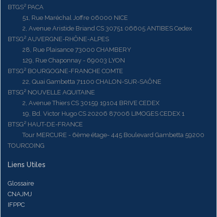
BTGS² PACA
51, Rue Maréchal Joffre 06000 NICE
2, Avenue Aristide Briand CS 30751 06605 ANTIBES Cedex
BTSG² AUVERGNE-RHÔNE-ALPES
28, Rue Plaisance 73000 CHAMBERY
129, Rue Chaponnay - 69003 LYON
BTSG² BOURGOGNE-FRANCHE COMTE
22, Quai Gambetta 71100 CHALON-SUR-SAÔNE
BTSG² NOUVELLE AQUITAINE
2, Avenue Thiers CS 30159 19104 BRIVE CEDEX
19, Bd. Victor Hugo CS 20206 87006 LIMOGES CEDEX 1
BTSG² HAUT-DE-FRANCE
Tour MERCURE - 6ème étage- 445 Boulevard Gambetta 59200
TOURCOING
Liens Utiles
Glossaire
CNAJMJ
IFPPC