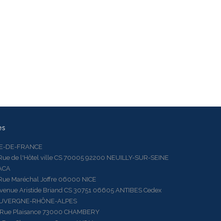
es
LE-DE-FRANCE
 de l'Hôtel ville CS 70005 92200 NEUILLY-SUR-SEINE
ACA
 Maréchal Joffre 06000 NICE
ue Aristide Briand CS 30751 06605 ANTIBES Cedex
AUVERGNE-RHÔNE-ALPES
e Plaisance 73000 CHAMBERY