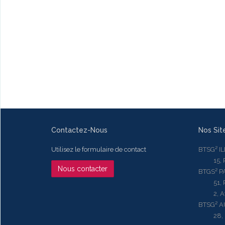
Contactez-Nous
Nos Sit
Utilisez le formulaire de contact
BTSG² I
15, Rue
Nous contacter
BTGS² P
51, Rue
2, Aven
BTSG² 
28, Ru