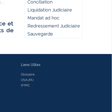
Conciliation
...
Liquidation Judiciaire
Mandat ad hoc
ce et
Redressement Judiciaire
ts de
Sauvegarde
Liens Utiles
Glossaire
CNAJMJ
IFPPC