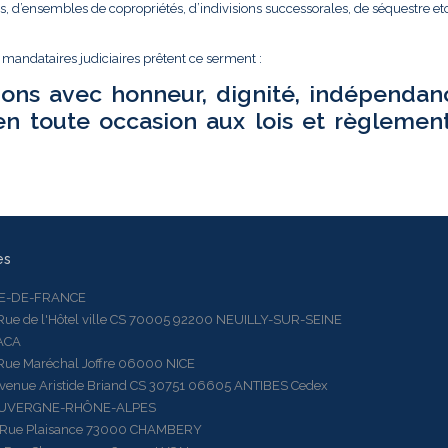
és, d’ensembles de copropriétés, d’indivisions successorales, de séquestre etc.
t mandataires judiciaires prêtent ce serment :
ions avec honneur, dignité, indépendan
en toute occasion aux lois et règlemen
es
LE-DE-FRANCE
 de l'Hôtel ville CS 70005 92200 NEUILLY-SUR-SEINE
ACA
 Maréchal Joffre 06000 NICE
ue Aristide Briand CS 30751 06605 ANTIBES Cedex
AUVERGNE-RHÔNE-ALPES
e Plaisance 73000 CHAMBERY