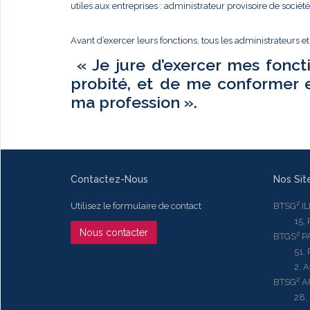
utiles aux entreprises : administrateur provisoire de sociét
Avant d’exercer leurs fonctions, tous les administrateurs e
« Je jure d’exercer mes fonct
probité, et de me conformer 
ma profession ».
Contactez-Nous
Nos Sit
Utilisez le formulaire de contact
BTSG² I
15, Rue
Nous contacter
BTGS² P
51, Rue
2, Aven
BTSG² 
28, Ru