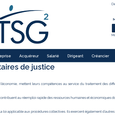
De
M
Mo
eprise
Acquéreur
Salarié
Dirigeant
Créancier
ires de justice
e l’économie, mettent leurs compétences au service du traitement des diffi
 contribuent au réemploi rapide des ressources humaines et économiques don
la loi applicable aux procédures collectives. Ils exercent également d’autre