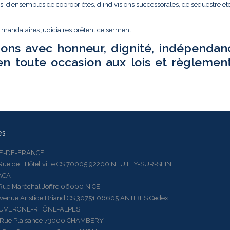
és, d’ensembles de copropriétés, d’indivisions successorales, de séquestre etc.
t mandataires judiciaires prêtent ce serment :
ions avec honneur, dignité, indépendan
en toute occasion aux lois et règlemen
es
LE-DE-FRANCE
 de l'Hôtel ville CS 70005 92200 NEUILLY-SUR-SEINE
ACA
 Maréchal Joffre 06000 NICE
ue Aristide Briand CS 30751 06605 ANTIBES Cedex
AUVERGNE-RHÔNE-ALPES
e Plaisance 73000 CHAMBERY