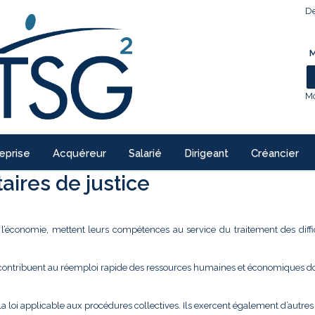
De
M
Mo
eprise
Acquéreur
Salarié
Dirigeant
Créancier
ires de justice
e l’économie, mettent leurs compétences au service du traitement des diffi
 contribuent au réemploi rapide des ressources humaines et économiques don
la loi applicable aux procédures collectives. Ils exercent également d’autre