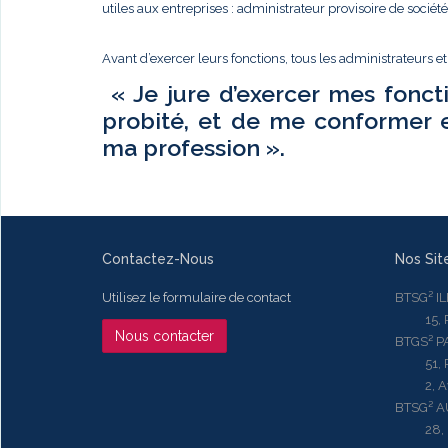
utiles aux entreprises : administrateur provisoire de sociét
Avant d’exercer leurs fonctions, tous les administrateurs e
« Je jure d’exercer mes fonct
probité, et de me conformer 
ma profession ».
Contactez-Nous
Nos Sit
Utilisez le formulaire de contact
BTSG² I
15, Rue
Nous contacter
BTGS² P
51, Rue
2, Aven
BTSG² 
28, Ru