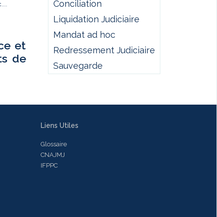
Conciliation
...
Liquidation Judiciaire
Mandat ad hoc
ce et
Redressement Judiciaire
ts de
Sauvegarde
Liens Utiles
Glossaire
CNAJMJ
IFPPC