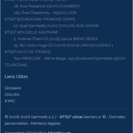
28, Rue Plaisance 73000 CHAMBERY
129, Rue Chaponnay - 69003 LYON
BTSG² BOURGOGNE-FRANCHE COMTE
22, Quai Gambetta 71100 CHALON-SUR-SAÔNE
BTSG² NOUVELLE AQUITAINE
2, Avenue Thiers CS 30159 19104 BRIVE CEDEX
19, Bd. Victor Hugo CS 20206 87006 LIMOGES CEDEX 1
BTSG² HAUT-DE-FRANCE
Tour MERCURE - 6ème étage- 445 Boulevard Gambetta 59200
TOURCOING
Liens Utiles
Glossaire
CNAJMJ
IFPPC
© 2008-2026 Gemweb 4.3.7
- BTSG² utilise
Gemarcur ©
-
Données
personnelles
-
Mentions légales
Conception/Réalisation
Atlantic Log