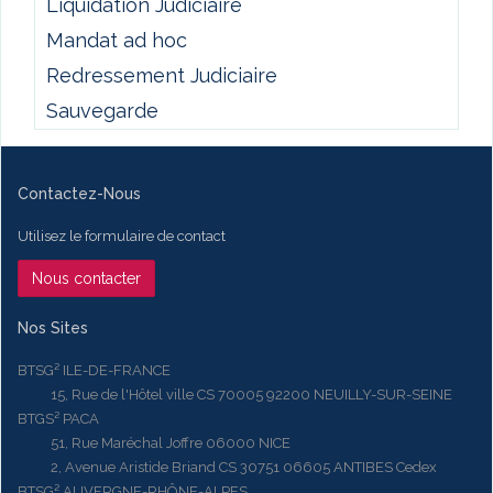
Liquidation Judiciaire
Mandat ad hoc
Redressement Judiciaire
Sauvegarde
Contactez-Nous
Utilisez le formulaire de contact
Nous contacter
Nos Sites
BTSG² ILE-DE-FRANCE
15, Rue de l'Hôtel ville CS 70005 92200 NEUILLY-SUR-SEINE
BTGS² PACA
51, Rue Maréchal Joffre 06000 NICE
2, Avenue Aristide Briand CS 30751 06605 ANTIBES Cedex
BTSG² AUVERGNE-RHÔNE-ALPES