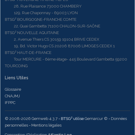
28, Rue Plaisance 73000 CHAMBERY
129, Rue Chaponnay - 69003 LYON
BTSG² BOURGOGNE-FRANCHE COMTE
22, Quai Gambetta 71100 CHALON-SUR-SAÔNE
BTSG² NOUVELLE AQUITAINE
2, Avenue Thiers CS 30159 19104 BRIVE CEDEX
19, Bd. Victor Hugo CS 20206 87006 LIMOGES CEDEX 1
BTSG² HAUT-DE-FRANCE
Tour MERCURE - 6ème étage- 445 Boulevard Gambetta 59200
TOURCOING
Liens Utiles
Glossaire
CNAJMJ
IFPPC
© 2008-2026 Gemweb 4.3.7
- BTSG² utilise
Gemarcur ©
-
Données
personnelles
-
Mentions légales
Conception/Réalisation
Atlantic Log