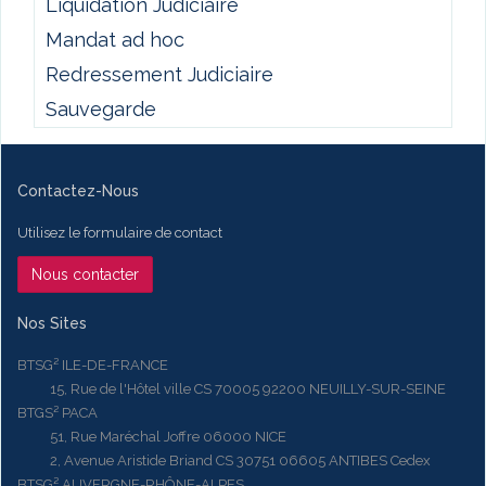
Liquidation Judiciaire
Mandat ad hoc
Redressement Judiciaire
Sauvegarde
Contactez-Nous
Utilisez le formulaire de contact
Nous contacter
Nos Sites
BTSG² ILE-DE-FRANCE
15, Rue de l'Hôtel ville CS 70005 92200 NEUILLY-SUR-SEINE
BTGS² PACA
51, Rue Maréchal Joffre 06000 NICE
2, Avenue Aristide Briand CS 30751 06605 ANTIBES Cedex
BTSG² AUVERGNE-RHÔNE-ALPES