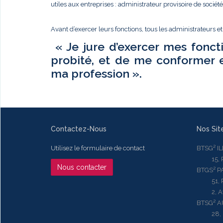
utiles aux entreprises : administrateur provisoire de sociét
Avant d’exercer leurs fonctions, tous les administrateurs e
« Je jure d’exercer mes fonct
probité, et de me conformer 
ma profession ».
Contactez-Nous
Nos Sit
Utilisez le formulaire de contact
BTSG² I
15, Rue
Nous contacter
BTGS² P
51, Rue
2, Aven
BTSG² 
28, Ru