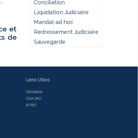
Conciliation
...
Liquidation Judiciaire
Mandat ad hoc
ce et
Redressement Judiciaire
ts de
Sauvegarde
Liens Utiles
Glossaire
CNAJMJ
IFPPC