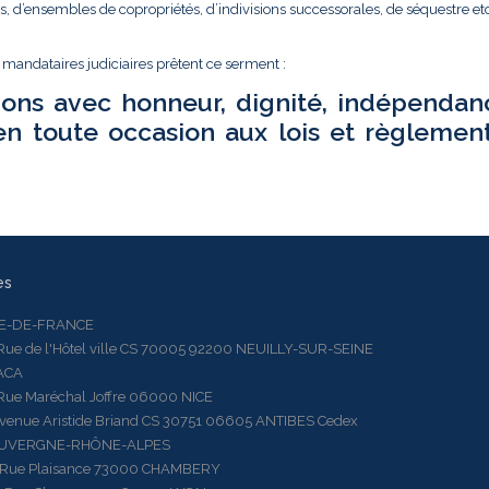
és, d’ensembles de copropriétés, d’indivisions successorales, de séquestre etc.
t mandataires judiciaires prêtent ce serment :
ions avec honneur, dignité, indépendan
en toute occasion aux lois et règlemen
es
LE-DE-FRANCE
 de l'Hôtel ville CS 70005 92200 NEUILLY-SUR-SEINE
ACA
 Maréchal Joffre 06000 NICE
ue Aristide Briand CS 30751 06605 ANTIBES Cedex
AUVERGNE-RHÔNE-ALPES
e Plaisance 73000 CHAMBERY