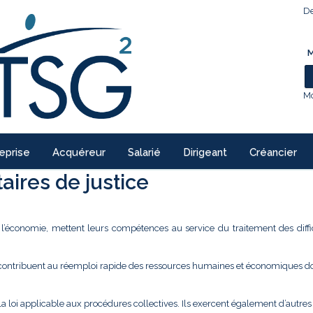
De
M
Mo
eprise
Acquéreur
Salarié
Dirigeant
Créancier
ires de justice
e l’économie, mettent leurs compétences au service du traitement des diffi
 contribuent au réemploi rapide des ressources humaines et économiques don
la loi applicable aux procédures collectives. Ils exercent également d’autre