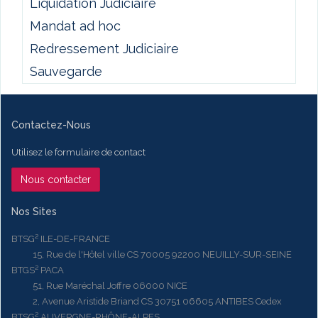
Liquidation Judiciaire
Mandat ad hoc
Redressement Judiciaire
Sauvegarde
Contactez-Nous
Utilisez le formulaire de contact
Nous contacter
Nos Sites
BTSG² ILE-DE-FRANCE
15, Rue de l'Hôtel ville CS 70005 92200 NEUILLY-SUR-SEINE
BTGS² PACA
51, Rue Maréchal Joffre 06000 NICE
2, Avenue Aristide Briand CS 30751 06605 ANTIBES Cedex
BTSG² AUVERGNE-RHÔNE-ALPES