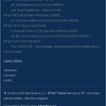
28, Rue Plaisance 73000 CHAMBERY
129, Rue Chaponnay - 69003 LYON
BTSG² BOURGOGNE-FRANCHE COMTE
22, Quai Gambetta 71100 CHALON-SUR-SAÔNE
BTSG² NOUVELLE AQUITAINE
2, Avenue Thiers CS 30159 19104 BRIVE CEDEX
19, Bd. Victor Hugo CS 20206 87006 LIMOGES CEDEX 1
BTSG² HAUT-DE-FRANCE
Tour MERCURE - 6ème étage- 445 Boulevard Gambetta 59200
TOURCOING
Liens Utiles
Glossaire
CNAJMJ
IFPPC
© 2008-2026 Gemweb 4.3.7
- BTSG² utilise
Gemarcur ©
-
Données
personnelles
-
Mentions légales
Conception/Réalisation
Atlantic Log