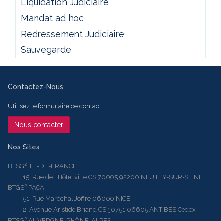
Liquidation Judiciaire
Mandat ad hoc
Redressement Judiciaire
Sauvegarde
Contactez-Nous
Utilisez le formulaire de contact
Nous contacter
Nos Sites
BTSG² ILE-DE-FRANCE
15, Rue de l'Hôtel ville CS 70005 92200 NEUILLY-SUR-SEINE
BTGS² PACA
51, Rue Maréchal Joffre 06000 NICE
2, Avenue Aristide Briand CS 30751 06605 ANTIBES Cedex
BTSG² AUVERGNE-RHÔNE-ALPES