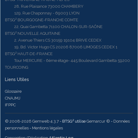
28, Rue Plaisance 73000 CHAMBERY
129, Rue Chaponnay - 69003 LYON
BTSG² BOURGOGNE-FRANCHE COMTE
22, Quai Gambetta 71100 CHALON-SUR-SAÔNE
BTSG² NOUVELLE AQUITAINE
2, Avenue Thiers CS 30159 19104 BRIVE CEDEX
19, Bd. Victor Hugo CS 20206 87006 LIMOGES CEDEX 1
BTSG² HAUT-DE-FRANCE
Tour MERCURE - 6ème étage- 445 Boulevard Gambetta 59200
TOURCOING
Liens Utiles
Glossaire
CNAJMJ
IFPPC
© 2008-2026 Gemweb 4.3.7
- BTSG² utilise
Gemarcur ©
-
Données
personnelles
-
Mentions légales
Conception/Réalisation
Atlantic Log