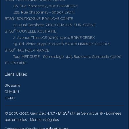
28, Rue Plaisance 73000 CHAMBERY
129, Rue Chaponnay - 69003 LYON
BTSG² BOURGOGNE-FRANCHE COMTE
22, Quai Gambetta 71100 CHALON-SUR-SAÔNE
BTSG² NOUVELLE AQUITAINE
2, Avenue Thiers CS 30159 19104 BRIVE CEDEX
19, Bd. Victor Hugo CS 20206 87006 LIMOGES CEDEX 1
BTSG² HAUT-DE-FRANCE
Tour MERCURE - 6ème étage- 445 Boulevard Gambetta 59200
TOURCOING
Liens Utiles
Glossaire
CNAJMJ
IFPPC
© 2008-2026 Gemweb 4.3.7
- BTSG² utilise
Gemarcur ©
-
Données
personnelles
-
Mentions légales
Conception/Réalisation
Atlantic Log