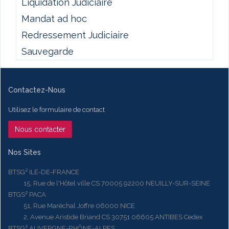
Liquidation Judiciaire
Mandat ad hoc
Redressement Judiciaire
Sauvegarde
Contactez-Nous
Utilisez le formulaire de contact
Nous contacter
Nos Sites
BTSG² ILE-DE-FRANCE
15, Rue de l'Hôtel ville CS 70005 92200 NEUILLY-SUR-SEINE
BTGS² PACA
51, Rue Maréchal Joffre 06000 NICE
2, Avenue Aristide Briand CS 30751 06605 ANTIBES Cedex
BTSG² AUVERGNE-RHÔNE-ALPES