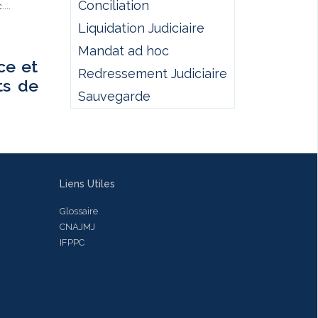
Conciliation
...
Liquidation Judiciaire
Mandat ad hoc
ce et
Redressement Judiciaire
ts de
Sauvegarde
Liens Utiles
Glossaire
CNAJMJ
IFPPC