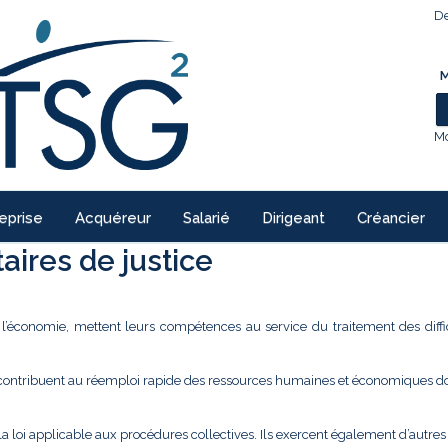
De
M
Mo
eprise
Acquéreur
Salarié
Dirigeant
Créancier
ires de justice
e l’économie, mettent leurs compétences au service du traitement des diffi
 contribuent au réemploi rapide des ressources humaines et économiques don
la loi applicable aux procédures collectives. Ils exercent également d’autre