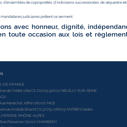
és, d’ensembles de copropriétés, d’indivisions successorales, de séquestre etc.
t mandataires judiciaires prêtent ce serment :
ions avec honneur, dignité, indépendan
en toute occasion aux lois et règlemen
es
LE-DE-FRANCE
 de l'Hôtel ville CS 70005 92200 NEUILLY-SUR-SEINE
ACA
 Maréchal Joffre 06000 NICE
ue Aristide Briand CS 30751 06605 ANTIBES Cedex
AUVERGNE-RHÔNE-ALPES
e Plaisance 73000 CHAMBERY