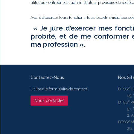
utiles aux entreprises : administrateur provisoire de sociét
Avant d’exercer leurs fonctions, tous les administrateurs e
« Je jure d’exercer mes fonct
probité, et de me conformer 
ma profession ».
Contactez-Nous
Nos Sit
Utilisez le formulaire de contact
BTSG² I
15, Rue
Nous contacter
BTGS² P
51, Rue
2, Aven
BTSG² 
28, Ru