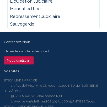
Liquidation Judiciaire
Mandat ad hoc
Redressement Judiciaire
Sauvegarde
Contactez-Nous
Utilisez le formulaire de contact
Nous contacter
Nos Sites
BTSG² ILE-DE-FRANCE
15, Rue de l'Hôtel ville CS 70005 92200 NEUILLY-SUR-SEINE
BTGS² PACA
51, Rue Maréchal Joffre 06000 NICE
2, Avenue Aristide Briand CS 30751 06605 ANTIBES Cedex
BTSG² AUVERGNE-RHÔNE-ALPES