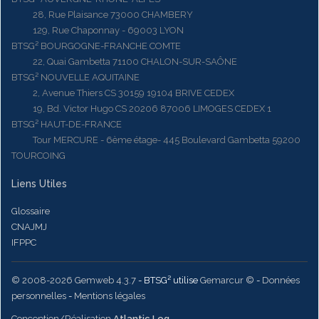
28, Rue Plaisance 73000 CHAMBERY
129, Rue Chaponnay - 69003 LYON
BTSG² BOURGOGNE-FRANCHE COMTE
22, Quai Gambetta 71100 CHALON-SUR-SAÔNE
BTSG² NOUVELLE AQUITAINE
2, Avenue Thiers CS 30159 19104 BRIVE CEDEX
19, Bd. Victor Hugo CS 20206 87006 LIMOGES CEDEX 1
BTSG² HAUT-DE-FRANCE
Tour MERCURE - 6ème étage- 445 Boulevard Gambetta 59200
TOURCOING
Liens Utiles
Glossaire
CNAJMJ
IFPPC
© 2008-2026 Gemweb 4.3.7
- BTSG² utilise
Gemarcur ©
-
Données
personnelles
-
Mentions légales
Conception/Réalisation
Atlantic Log