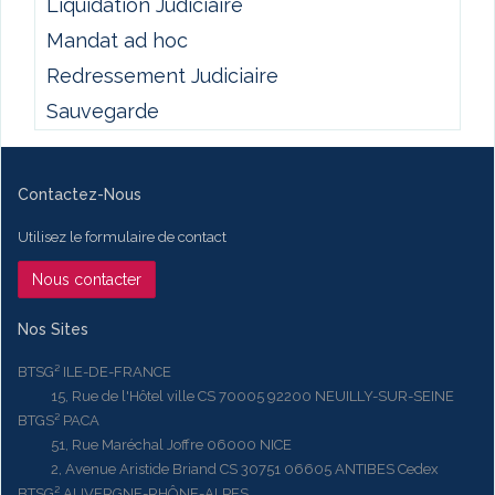
Liquidation Judiciaire
Mandat ad hoc
Redressement Judiciaire
Sauvegarde
Contactez-Nous
Utilisez le formulaire de contact
Nous contacter
Nos Sites
BTSG² ILE-DE-FRANCE
15, Rue de l'Hôtel ville CS 70005 92200 NEUILLY-SUR-SEINE
BTGS² PACA
51, Rue Maréchal Joffre 06000 NICE
2, Avenue Aristide Briand CS 30751 06605 ANTIBES Cedex
BTSG² AUVERGNE-RHÔNE-ALPES