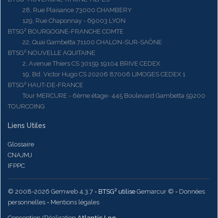
28, Rue Plaisance 73000 CHAMBERY
129, Rue Chaponnay - 69003 LYON
BTSG² BOURGOGNE-FRANCHE COMTE
22, Quai Gambetta 71100 CHALON-SUR-SAÔNE
BTSG² NOUVELLE AQUITAINE
2, Avenue Thiers CS 30159 19104 BRIVE CEDEX
19, Bd. Victor Hugo CS 20206 87006 LIMOGES CEDEX 1
BTSG² HAUT-DE-FRANCE
Tour MERCURE - 6ème étage- 445 Boulevard Gambetta 59200
TOURCOING
Liens Utiles
Glossaire
CNAJMJ
IFPPC
© 2008-2026 Gemweb 4.3.7
- BTSG² utilise
Gemarcur ©
-
Données
personnelles
-
Mentions légales
Conception/Réalisation
Atlantic Log