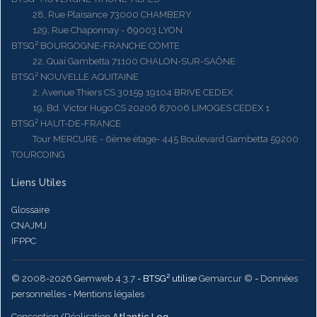
28, Rue Plaisance 73000 CHAMBERY
129, Rue Chaponnay - 69003 LYON
BTSG² BOURGOGNE-FRANCHE COMTE
22, Quai Gambetta 71100 CHALON-SUR-SAÔNE
BTSG² NOUVELLE AQUITAINE
2, Avenue Thiers CS 30159 19104 BRIVE CEDEX
19, Bd. Victor Hugo CS 20206 87006 LIMOGES CEDEX 1
BTSG² HAUT-DE-FRANCE
Tour MERCURE - 6ème étage- 445 Boulevard Gambetta 59200
TOURCOING
Liens Utiles
Glossaire
CNAJMJ
IFPPC
© 2008-2026 Gemweb 4.3.7
- BTSG² utilise
Gemarcur ©
-
Données
personnelles
-
Mentions légales
Conception/Réalisation
Atlantic Log