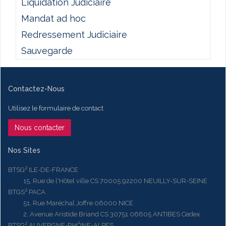
Liquidation Judiciaire
Mandat ad hoc
Redressement Judiciaire
Sauvegarde
Contactez-Nous
Utilisez le formulaire de contact
Nous contacter
Nos Sites
BTSG² ILE-DE-FRANCE
15, Rue de l'Hôtel ville CS 70005 92200 NEUILLY-SUR-SEINE
BTGS² PACA
51, Rue Maréchal Joffre 06000 NICE
2, Avenue Aristide Briand CS 30751 06605 ANTIBES Cedex
BTSG² AUVERGNE-RHÔNE-ALPES