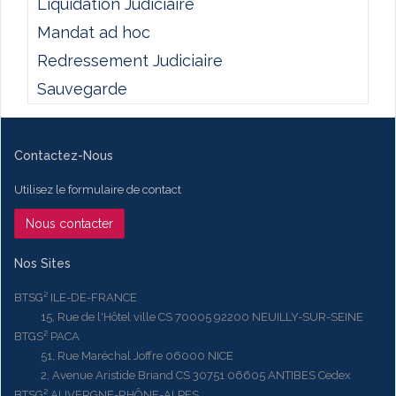
Liquidation Judiciaire
Mandat ad hoc
Redressement Judiciaire
Sauvegarde
Contactez-Nous
Utilisez le formulaire de contact
Nous contacter
Nos Sites
BTSG² ILE-DE-FRANCE
15, Rue de l'Hôtel ville CS 70005 92200 NEUILLY-SUR-SEINE
BTGS² PACA
51, Rue Maréchal Joffre 06000 NICE
2, Avenue Aristide Briand CS 30751 06605 ANTIBES Cedex
BTSG² AUVERGNE-RHÔNE-ALPES