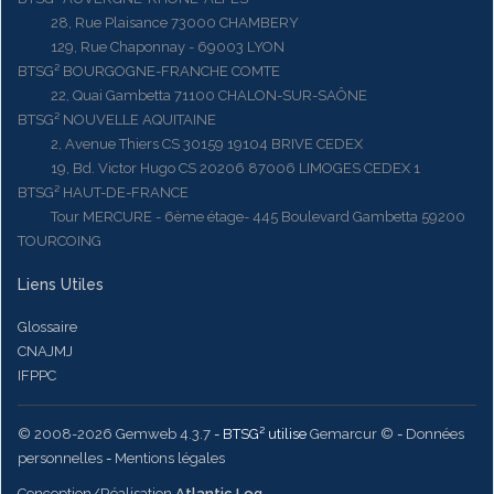
28, Rue Plaisance 73000 CHAMBERY
129, Rue Chaponnay - 69003 LYON
BTSG² BOURGOGNE-FRANCHE COMTE
22, Quai Gambetta 71100 CHALON-SUR-SAÔNE
BTSG² NOUVELLE AQUITAINE
2, Avenue Thiers CS 30159 19104 BRIVE CEDEX
19, Bd. Victor Hugo CS 20206 87006 LIMOGES CEDEX 1
BTSG² HAUT-DE-FRANCE
Tour MERCURE - 6ème étage- 445 Boulevard Gambetta 59200
TOURCOING
Liens Utiles
Glossaire
CNAJMJ
IFPPC
© 2008-2026 Gemweb 4.3.7
- BTSG² utilise
Gemarcur ©
-
Données
personnelles
-
Mentions légales
Conception/Réalisation
Atlantic Log