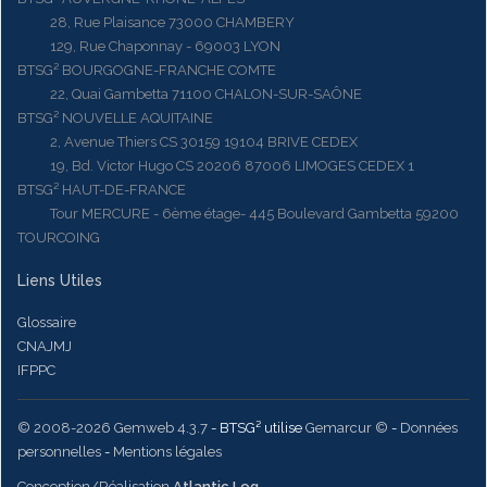
28, Rue Plaisance 73000 CHAMBERY
129, Rue Chaponnay - 69003 LYON
BTSG² BOURGOGNE-FRANCHE COMTE
22, Quai Gambetta 71100 CHALON-SUR-SAÔNE
BTSG² NOUVELLE AQUITAINE
2, Avenue Thiers CS 30159 19104 BRIVE CEDEX
19, Bd. Victor Hugo CS 20206 87006 LIMOGES CEDEX 1
BTSG² HAUT-DE-FRANCE
Tour MERCURE - 6ème étage- 445 Boulevard Gambetta 59200
TOURCOING
Liens Utiles
Glossaire
CNAJMJ
IFPPC
© 2008-2026 Gemweb 4.3.7
- BTSG² utilise
Gemarcur ©
-
Données
personnelles
-
Mentions légales
Conception/Réalisation
Atlantic Log