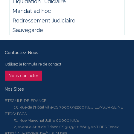
Liquidation Judiciaire
Mandat ad hoc
Redressement Judiciaire
Sauvegarde
Contactez-Nous
Utilisez le formulaire de contact
Nous contacter
Nos Sites
BTSG² ILE-DE-FRANCE
15, Rue de l'Hôtel ville CS 70005 92200 NEUILLY-SUR-SEINE
BTGS² PACA
51, Rue Maréchal Joffre 06000 NICE
2, Avenue Aristide Briand CS 30751 06605 ANTIBES Cedex
BTSG² AUVERGNE-RHÔNE-ALPES