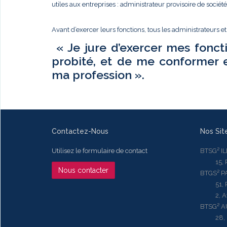
utiles aux entreprises : administrateur provisoire de sociét
Avant d’exercer leurs fonctions, tous les administrateurs e
« Je jure d’exercer mes fonct
probité, et de me conformer 
ma profession ».
Contactez-Nous
Nos Sit
Utilisez le formulaire de contact
BTSG² I
15, Rue
Nous contacter
BTGS² P
51, Rue
2, Aven
BTSG² 
28, Ru