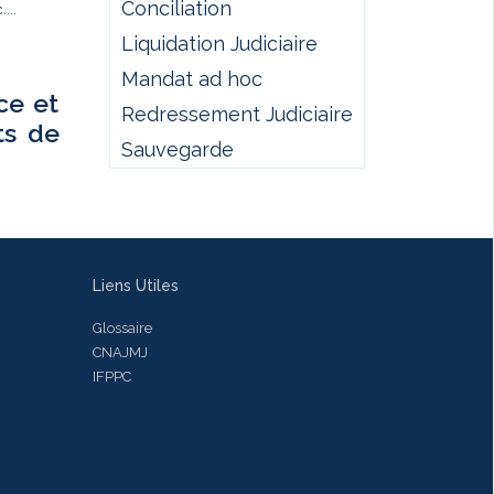
Conciliation
...
Liquidation Judiciaire
Mandat ad hoc
ce et
Redressement Judiciaire
ts de
Sauvegarde
Liens Utiles
Glossaire
CNAJMJ
IFPPC