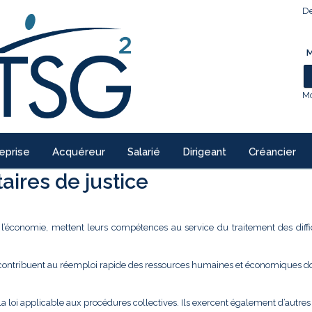
De
M
Mo
eprise
Acquéreur
Salarié
Dirigeant
Créancier
ires de justice
e l’économie, mettent leurs compétences au service du traitement des diffi
 contribuent au réemploi rapide des ressources humaines et économiques don
la loi applicable aux procédures collectives. Ils exercent également d’autre