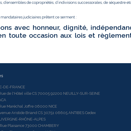
és, d’ensembles de copropriétés, d’indivisions successorales, de séquestre etc.
t mandataires judiciaires prêtent ce serment :
ions avec honneur, dignité, indépendan
en toute occasion aux lois et règlemen
es
LE-DE-FRANCE
 de l'Hôtel ville CS 70005 92200 NEUILLY-SUR-SEINE
ACA
 Maréchal Joffre 06000 NICE
ue Aristide Briand CS 30751 06605 ANTIBES Cedex
AUVERGNE-RHÔNE-ALPES
e Plaisance 73000 CHAMBERY