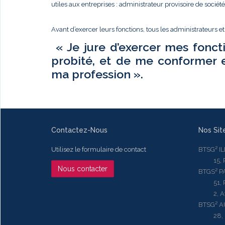
utiles aux entreprises : administrateur provisoire de sociét
Avant d’exercer leurs fonctions, tous les administrateurs e
« Je jure d’exercer mes fonct
probité, et de me conformer 
ma profession ».
Contactez-Nous
Nos Sit
Utilisez le formulaire de contact
BTSG² I
15, Rue
Nous contacter
BTGS² P
51, Rue
2, Aven
BTSG² 
28, Ru