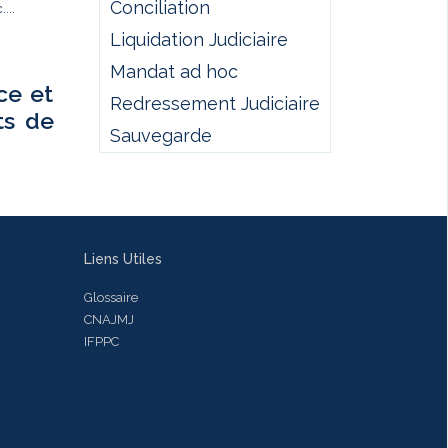
Conciliation
...
Liquidation Judiciaire
Mandat ad hoc
ce et
Redressement Judiciaire
ts de
Sauvegarde
Liens Utiles
Glossaire
CNAJMJ
IFPPC