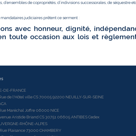
és, d’ensembles de copropriétés, d’indivisions successorales, de séquestre etc.
t mandataires judiciaires prêtent ce serment :
ions avec honneur, dignité, indépendan
en toute occasion aux lois et règlemen
es
LE-DE-FRANCE
 de l'Hôtel ville CS 70005 92200 NEUILLY-SUR-SEINE
ACA
 Maréchal Joffre 06000 NICE
ue Aristide Briand CS 30751 06605 ANTIBES Cedex
AUVERGNE-RHÔNE-ALPES
e Plaisance 73000 CHAMBERY