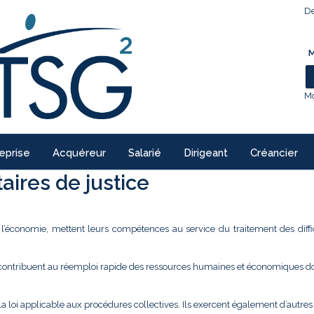
De
M
Mo
eprise
Acquéreur
Salarié
Dirigeant
Créancier
ires de justice
e l’économie, mettent leurs compétences au service du traitement des diffi
 contribuent au réemploi rapide des ressources humaines et économiques don
la loi applicable aux procédures collectives. Ils exercent également d’autre