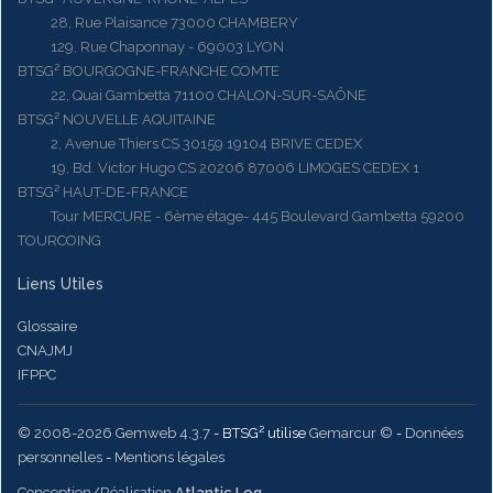
28, Rue Plaisance 73000 CHAMBERY
129, Rue Chaponnay - 69003 LYON
BTSG² BOURGOGNE-FRANCHE COMTE
22, Quai Gambetta 71100 CHALON-SUR-SAÔNE
BTSG² NOUVELLE AQUITAINE
2, Avenue Thiers CS 30159 19104 BRIVE CEDEX
19, Bd. Victor Hugo CS 20206 87006 LIMOGES CEDEX 1
BTSG² HAUT-DE-FRANCE
Tour MERCURE - 6ème étage- 445 Boulevard Gambetta 59200
TOURCOING
Liens Utiles
Glossaire
CNAJMJ
IFPPC
© 2008-2026 Gemweb 4.3.7
- BTSG² utilise
Gemarcur ©
-
Données
personnelles
-
Mentions légales
Conception/Réalisation
Atlantic Log