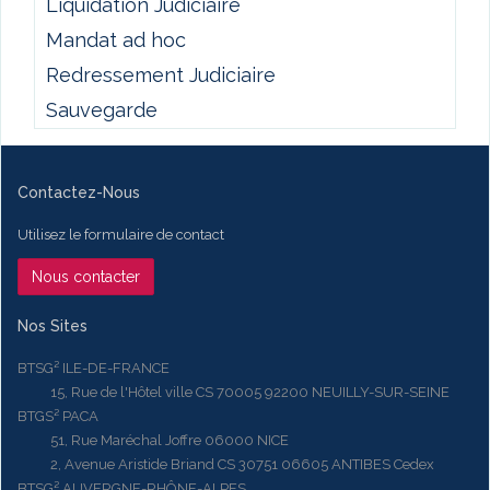
Liquidation Judiciaire
Mandat ad hoc
Redressement Judiciaire
Sauvegarde
Contactez-Nous
Utilisez le formulaire de contact
Nous contacter
Nos Sites
BTSG² ILE-DE-FRANCE
15, Rue de l'Hôtel ville CS 70005 92200 NEUILLY-SUR-SEINE
BTGS² PACA
51, Rue Maréchal Joffre 06000 NICE
2, Avenue Aristide Briand CS 30751 06605 ANTIBES Cedex
BTSG² AUVERGNE-RHÔNE-ALPES