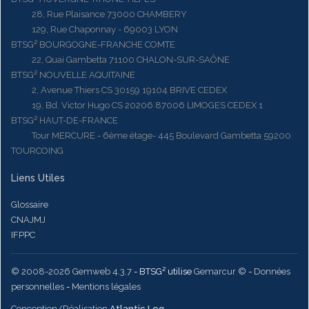
28, Rue Plaisance 73000 CHAMBERY
129, Rue Chaponnay - 69003 LYON
BTSG² BOURGOGNE-FRANCHE COMTE
22, Quai Gambetta 71100 CHALON-SUR-SAÔNE
BTSG² NOUVELLE AQUITAINE
2, Avenue Thiers CS 30159 19104 BRIVE CEDEX
19, Bd. Victor Hugo CS 20206 87006 LIMOGES CEDEX 1
BTSG² HAUT-DE-FRANCE
Tour MERCURE - 6ème étage- 445 Boulevard Gambetta 59200
TOURCOING
Liens Utiles
Glossaire
CNAJMJ
IFPPC
© 2008-2026 Gemweb 4.3.7
- BTSG² utilise
Gemarcur ©
-
Données
personnelles
-
Mentions légales
Conception/Réalisation
Atlantic Log