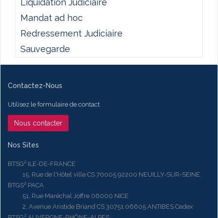
Liquidation Judiciaire
Mandat ad hoc
Redressement Judiciaire
Sauvegarde
Contactez-Nous
Utilisez le formulaire de contact
Nous contacter
Nos Sites
BTSG² ILE-DE-FRANCE
15, Rue de l'Hôtel ville CS 70005 92200 NEUILLY-SUR-SEINE
BTGS² PACA
51, Rue Maréchal Joffre 06000 NICE
2, Avenue Aristide Briand CS 30751 06605 ANTIBES Cedex
BTSG² AUVERGNE-RHÔNE-ALPES