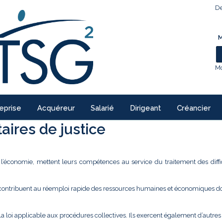
De
M
Mo
eprise
Acquéreur
Salarié
Dirigeant
Créancier
ires de justice
e l’économie, mettent leurs compétences au service du traitement des diffi
 contribuent au réemploi rapide des ressources humaines et économiques don
la loi applicable aux procédures collectives. Ils exercent également d’autre