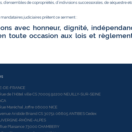
és, d’ensembles de copropriétés, d’indivisions successorales, de séquestre etc.
t mandataires judiciaires prêtent ce serment :
ions avec honneur, dignité, indépendan
en toute occasion aux lois et règlemen
es
LE-DE-FRANCE
 de l'Hôtel ville CS 70005 92200 NEUILLY-SUR-SEINE
ACA
 Maréchal Joffre 06000 NICE
ue Aristide Briand CS 30751 06605 ANTIBES Cedex
AUVERGNE-RHÔNE-ALPES
e Plaisance 73000 CHAMBERY