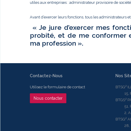
utiles aux entreprises : administrateur provisoire de sociét
Avant d’exercer leurs fonctions, tous les administrateurs e
« Je jure d’exercer mes fonct
probité, et de me conformer 
ma profession ».
Contactez-Nous
Nos Sit
Utilisez le formulaire de contact
BTSG² I
15, Rue
Nous contacter
BTGS² P
51, Rue
2, Aven
BTSG² 
28, Ru