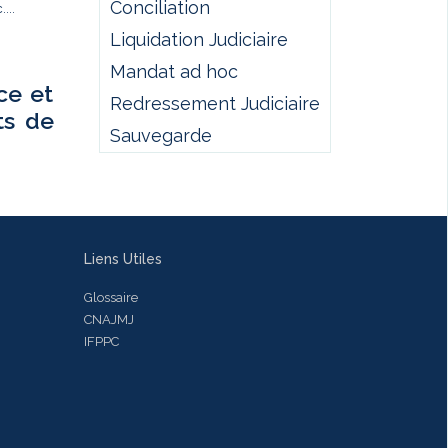
Conciliation
...
Liquidation Judiciaire
Mandat ad hoc
ce et
Redressement Judiciaire
ts de
Sauvegarde
Liens Utiles
Glossaire
CNAJMJ
IFPPC