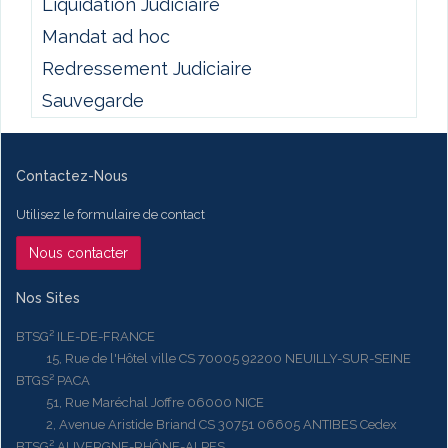
Liquidation Judiciaire
Mandat ad hoc
Redressement Judiciaire
Sauvegarde
Contactez-Nous
Utilisez le formulaire de contact
Nous contacter
Nos Sites
BTSG² ILE-DE-FRANCE
15, Rue de l'Hôtel ville CS 70005 92200 NEUILLY-SUR-SEINE
BTGS² PACA
51, Rue Maréchal Joffre 06000 NICE
2, Avenue Aristide Briand CS 30751 06605 ANTIBES Cedex
BTSG² AUVERGNE-RHÔNE-ALPES