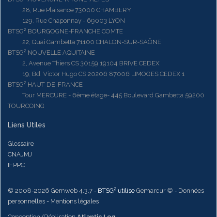
28, Rue Plaisance 73000 CHAMBERY
129, Rue Chaponnay - 69003 LYON
BTSG² BOURGOGNE-FRANCHE COMTE
22, Quai Gambetta 71100 CHALON-SUR-SAÔNE
BTSG² NOUVELLE AQUITAINE
2, Avenue Thiers CS 30159 19104 BRIVE CEDEX
19, Bd. Victor Hugo CS 20206 87006 LIMOGES CEDEX 1
BTSG² HAUT-DE-FRANCE
Tour MERCURE - 6ème étage- 445 Boulevard Gambetta 59200
TOURCOING
Liens Utiles
Glossaire
CNAJMJ
IFPPC
© 2008-2026 Gemweb 4.3.7
- BTSG² utilise
Gemarcur ©
-
Données
personnelles
-
Mentions légales
Conception/Réalisation
Atlantic Log