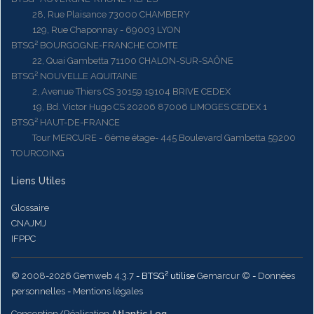
28, Rue Plaisance 73000 CHAMBERY
129, Rue Chaponnay - 69003 LYON
BTSG² BOURGOGNE-FRANCHE COMTE
22, Quai Gambetta 71100 CHALON-SUR-SAÔNE
BTSG² NOUVELLE AQUITAINE
2, Avenue Thiers CS 30159 19104 BRIVE CEDEX
19, Bd. Victor Hugo CS 20206 87006 LIMOGES CEDEX 1
BTSG² HAUT-DE-FRANCE
Tour MERCURE - 6ème étage- 445 Boulevard Gambetta 59200
TOURCOING
Liens Utiles
Glossaire
CNAJMJ
IFPPC
© 2008-2026 Gemweb 4.3.7
- BTSG² utilise
Gemarcur ©
-
Données
personnelles
-
Mentions légales
Conception/Réalisation
Atlantic Log