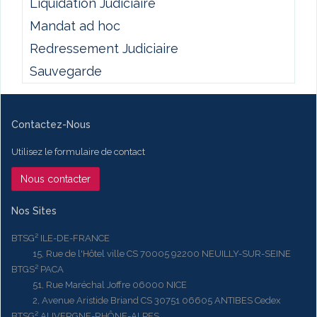
Liquidation Judiciaire
Mandat ad hoc
Redressement Judiciaire
Sauvegarde
Contactez-Nous
Utilisez le formulaire de contact
Nous contacter
Nos Sites
BTSG² ILE-DE-FRANCE
15, Rue de l'Hôtel ville CS 70005 92200 NEUILLY-SUR-SEINE
BTGS² PACA
51, Rue Maréchal Joffre 06000 NICE
2, Avenue Aristide Briand CS 30751 06605 ANTIBES Cedex
BTSG² AUVERGNE-RHÔNE-ALPES