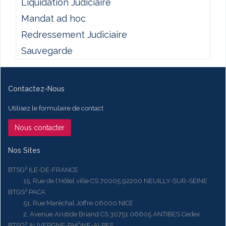
Liquidation Judiciaire
Mandat ad hoc
Redressement Judiciaire
Sauvegarde
Contactez-Nous
Utilisez le formulaire de contact
Nous contacter
Nos Sites
BTSG² ILE-DE-FRANCE
15, Rue de l'Hôtel ville CS 70005 92200 NEUILLY-SUR-SEINE
BTGS² PACA
51, Rue Maréchal Joffre 06000 NICE
2, Avenue Aristide Briand CS 30751 06605 ANTIBES Cedex
BTSG² AUVERGNE-RHÔNE-ALPES