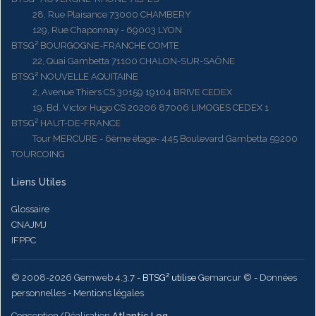
28, Rue Plaisance 73000 CHAMBERY
129, Rue Chaponnay - 69003 LYON
BTSG² BOURGOGNE-FRANCHE COMTE
22, Quai Gambetta 71100 CHALON-SUR-SAÔNE
BTSG² NOUVELLE AQUITAINE
2, Avenue Thiers CS 30159 19104 BRIVE CEDEX
19, Bd. Victor Hugo CS 20206 87006 LIMOGES CEDEX 1
BTSG² HAUT-DE-FRANCE
Tour MERCURE - 6ème étage- 445 Boulevard Gambetta 59200
TOURCOING
Liens Utiles
Glossaire
CNAJMJ
IFPPC
© 2008-2026 Gemweb 4.3.7
- BTSG² utilise
Gemarcur ©
-
Données
personnelles
-
Mentions légales
Conception/Réalisation
Atlantic Log