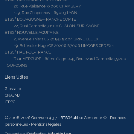
28, Rue Plaisance 73000 CHAMBERY
129, Rue Chaponnay - 69003 LYON
BTSG² BOURGOGNE-FRANCHE COMTE
22, Quai Gambetta 71100 CHALON-SUR-SAÔNE
BTSG² NOUVELLE AQUITAINE
2, Avenue Thiers CS 30159 19104 BRIVE CEDEX
19, Bd. Victor Hugo CS 20206 87006 LIMOGES CEDEX 1
BTSG² HAUT-DE-FRANCE
Tour MERCURE - 6ème étage- 445 Boulevard Gambetta 59200
TOURCOING
Liens Utiles
Glossaire
CNAJMJ
IFPPC
© 2008-2026 Gemweb 4.3.7
- BTSG² utilise
Gemarcur ©
-
Données
personnelles
-
Mentions légales
Conception/Réalisation
Atlantic Log