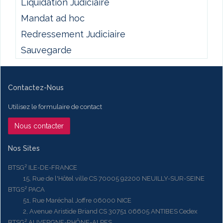
Liquidation Judiciaire
Mandat ad hoc
Redressement Judiciaire
Sauvegarde
Contactez-Nous
Utilisez le formulaire de contact
Nous contacter
Nos Sites
BTSG² ILE-DE-FRANCE
15, Rue de l'Hôtel ville CS 70005 92200 NEUILLY-SUR-SEINE
BTGS² PACA
51, Rue Maréchal Joffre 06000 NICE
2, Avenue Aristide Briand CS 30751 06605 ANTIBES Cedex
BTSG² AUVERGNE-RHÔNE-ALPES