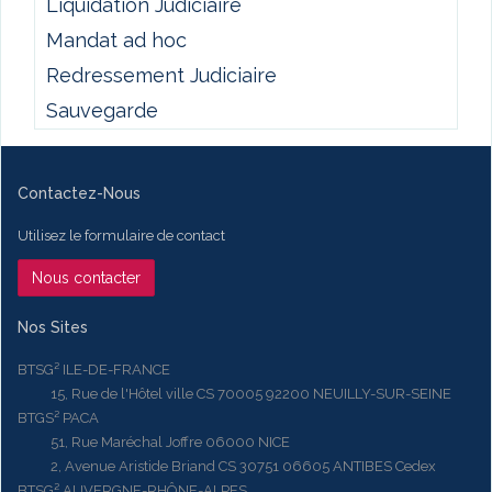
Liquidation Judiciaire
Mandat ad hoc
Redressement Judiciaire
Sauvegarde
Contactez-Nous
Utilisez le formulaire de contact
Nous contacter
Nos Sites
BTSG² ILE-DE-FRANCE
15, Rue de l'Hôtel ville CS 70005 92200 NEUILLY-SUR-SEINE
BTGS² PACA
51, Rue Maréchal Joffre 06000 NICE
2, Avenue Aristide Briand CS 30751 06605 ANTIBES Cedex
BTSG² AUVERGNE-RHÔNE-ALPES