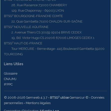
28, Rue Plaisance 73000 CHAMBERY
129, Rue Chaponnay - 69003 LYON
BTSG² BOURGOGNE-FRANCHE COMTE
22, Quai Gambetta 71100 CHALON-SUR-SAÔNE
BTSG² NOUVELLE AQUITAINE
2, Avenue Thiers CS 30159 19104 BRIVE CEDEX
19, Bd. Victor Hugo CS 20206 87006 LIMOGES CEDEX 1
BTSG² HAUT-DE-FRANCE
Tour MERCURE - 6ème étage- 445 Boulevard Gambetta 59200
TOURCOING
Liens Utiles
Glossaire
CNAJMJ
IFPPC
© 2008-2026 Gemweb 4.3.7
- BTSG² utilise
Gemarcur ©
-
Données
personnelles
-
Mentions légales
Conception/Réalisation
Atlantic Log