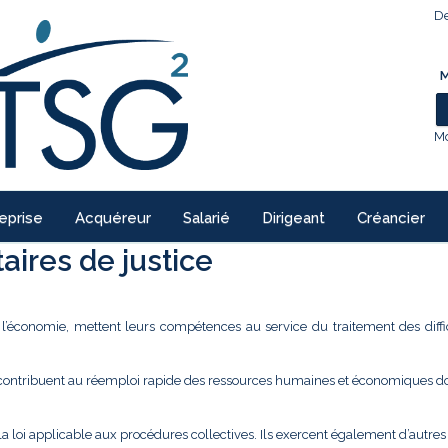
De
M
Mo
eprise
Acquéreur
Salarié
Dirigeant
Créancier
ires de justice
e l’économie, mettent leurs compétences au service du traitement des diffi
 contribuent au réemploi rapide des ressources humaines et économiques don
la loi applicable aux procédures collectives. Ils exercent également d’autre