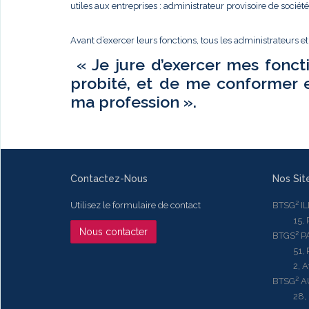
utiles aux entreprises : administrateur provisoire de sociét
Avant d’exercer leurs fonctions, tous les administrateurs e
« Je jure d’exercer mes fonct
probité, et de me conformer 
ma profession ».
Contactez-Nous
Nos Sit
Utilisez le formulaire de contact
BTSG² I
15, Rue
Nous contacter
BTGS² P
51, Rue
2, Aven
BTSG² 
28, Ru