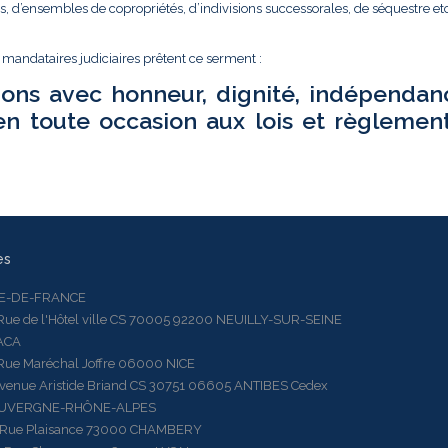
és, d’ensembles de copropriétés, d’indivisions successorales, de séquestre etc.
t mandataires judiciaires prêtent ce serment :
ions avec honneur, dignité, indépendan
en toute occasion aux lois et règlemen
es
LE-DE-FRANCE
 de l'Hôtel ville CS 70005 92200 NEUILLY-SUR-SEINE
ACA
 Maréchal Joffre 06000 NICE
ue Aristide Briand CS 30751 06605 ANTIBES Cedex
AUVERGNE-RHÔNE-ALPES
e Plaisance 73000 CHAMBERY