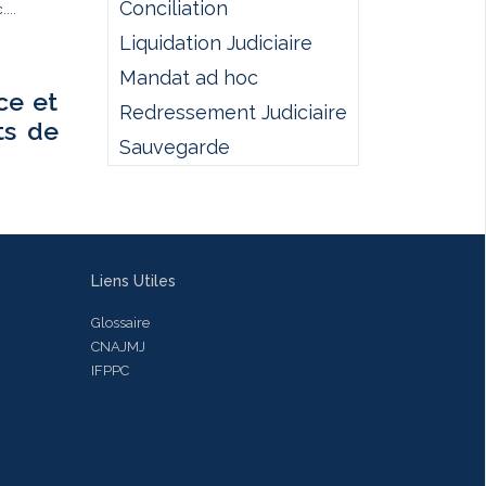
Conciliation
...
Liquidation Judiciaire
Mandat ad hoc
ce et
Redressement Judiciaire
ts de
Sauvegarde
Liens Utiles
Glossaire
CNAJMJ
IFPPC