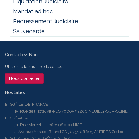
Liquidation Judiciaire
Mandat ad hoc
Redressement Judiciaire
Sauvegarde
Contactez-Nous
Utilisez le formulaire de contact
Nous contacter
Nos Sites
BTSG² ILE-DE-FRANCE
15, Rue de l'Hôtel ville CS 70005 92200 NEUILLY-SUR-SEINE
BTGS² PACA
51, Rue Maréchal Joffre 06000 NICE
2, Avenue Aristide Briand CS 30751 06605 ANTIBES Cedex
BTSG² AUVERGNE-RHÔNE-ALPES