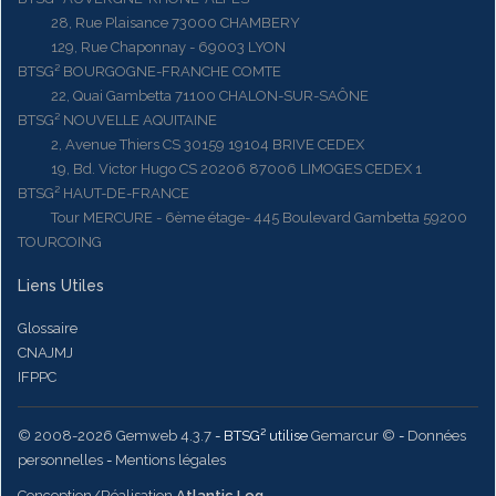
28, Rue Plaisance 73000 CHAMBERY
129, Rue Chaponnay - 69003 LYON
BTSG² BOURGOGNE-FRANCHE COMTE
22, Quai Gambetta 71100 CHALON-SUR-SAÔNE
BTSG² NOUVELLE AQUITAINE
2, Avenue Thiers CS 30159 19104 BRIVE CEDEX
19, Bd. Victor Hugo CS 20206 87006 LIMOGES CEDEX 1
BTSG² HAUT-DE-FRANCE
Tour MERCURE - 6ème étage- 445 Boulevard Gambetta 59200
TOURCOING
Liens Utiles
Glossaire
CNAJMJ
IFPPC
© 2008-2026 Gemweb 4.3.7
- BTSG² utilise
Gemarcur ©
-
Données
personnelles
-
Mentions légales
Conception/Réalisation
Atlantic Log