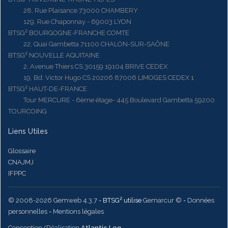
28, Rue Plaisance 73000 CHAMBERY
129, Rue Chaponnay - 69003 LYON
BTSG² BOURGOGNE-FRANCHE COMTE
22, Quai Gambetta 71100 CHALON-SUR-SAÔNE
BTSG² NOUVELLE AQUITAINE
2, Avenue Thiers CS 30159 19104 BRIVE CEDEX
19, Bd. Victor Hugo CS 20206 87006 LIMOGES CEDEX 1
BTSG² HAUT-DE-FRANCE
Tour MERCURE - 6ème étage- 445 Boulevard Gambetta 59200
TOURCOING
Liens Utiles
Glossaire
CNAJMJ
IFPPC
© 2008-2026 Gemweb 4.3.7
- BTSG² utilise
Gemarcur ©
-
Données
personnelles
-
Mentions légales
Conception/Réalisation
Atlantic Log