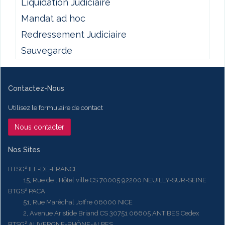
Liquidation Judiciaire
Mandat ad hoc
Redressement Judiciaire
Sauvegarde
Contactez-Nous
Utilisez le formulaire de contact
Nous contacter
Nos Sites
BTSG² ILE-DE-FRANCE
15, Rue de l'Hôtel ville CS 70005 92200 NEUILLY-SUR-SEINE
BTGS² PACA
51, Rue Maréchal Joffre 06000 NICE
2, Avenue Aristide Briand CS 30751 06605 ANTIBES Cedex
BTSG² AUVERGNE-RHÔNE-ALPES