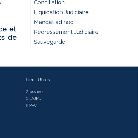
Conciliation
...
Liquidation Judiciaire
Mandat ad hoc
ce et
Redressement Judiciaire
ts de
Sauvegarde
Liens Utiles
Glossaire
CNAJMJ
IFPPC