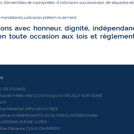
és, d’ensembles de copropriétés, d’indivisions successorales, de séquestre etc.
t mandataires judiciaires prêtent ce serment :
ions avec honneur, dignité, indépendan
en toute occasion aux lois et règlemen
es
LE-DE-FRANCE
 de l'Hôtel ville CS 70005 92200 NEUILLY-SUR-SEINE
ACA
 Maréchal Joffre 06000 NICE
ue Aristide Briand CS 30751 06605 ANTIBES Cedex
AUVERGNE-RHÔNE-ALPES
e Plaisance 73000 CHAMBERY