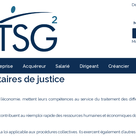
De
M
Mo
eprise
Acquéreur
Salarié
Dirigeant
Créancier
ires de justice
e l’économie, mettent leurs compétences au service du traitement des diffi
 contribuent au réemploi rapide des ressources humaines et économiques don
la loi applicable aux procédures collectives. Ils exercent également d’autre