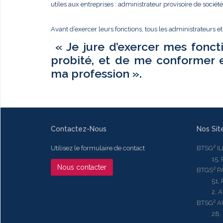
utiles aux entreprises : administrateur provisoire de sociét
Avant d’exercer leurs fonctions, tous les administrateurs e
« Je jure d’exercer mes fonct
probité, et de me conformer 
ma profession ».
Contactez-Nous
Nos Sit
Utilisez le formulaire de contact
BTSG² I
15, Rue
Nous contacter
BTGS² P
51, Rue
2, Aven
BTSG² 
28, Ru