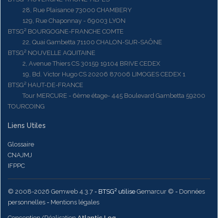
28, Rue Plaisance 73000 CHAMBERY
129, Rue Chaponnay - 69003 LYON
BTSG² BOURGOGNE-FRANCHE COMTE
22, Quai Gambetta 71100 CHALON-SUR-SAÔNE
BTSG² NOUVELLE AQUITAINE
2, Avenue Thiers CS 30159 19104 BRIVE CEDEX
19, Bd. Victor Hugo CS 20206 87006 LIMOGES CEDEX 1
BTSG² HAUT-DE-FRANCE
Tour MERCURE - 6ème étage- 445 Boulevard Gambetta 59200
TOURCOING
Liens Utiles
Glossaire
CNAJMJ
IFPPC
© 2008-2026 Gemweb 4.3.7
- BTSG² utilise
Gemarcur ©
-
Données
personnelles
-
Mentions légales
Conception/Réalisation
Atlantic Log