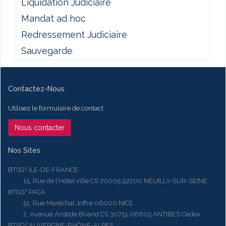
Liquidation Judiciaire
Mandat ad hoc
Redressement Judiciaire
Sauvegarde
Contactez-Nous
Utilisez le formulaire de contact
Nous contacter
Nos Sites
BTSG² ILE-DE-FRANCE
15, Rue de l'Hôtel ville CS 70005 92200 NEUILLY-SUR-SEINE
BTGS² PACA
51, Rue Maréchal Joffre 06000 NICE
2, Avenue Aristide Briand CS 30751 06605 ANTIBES Cedex
BTSG² AUVERGNE-RHÔNE-ALPES