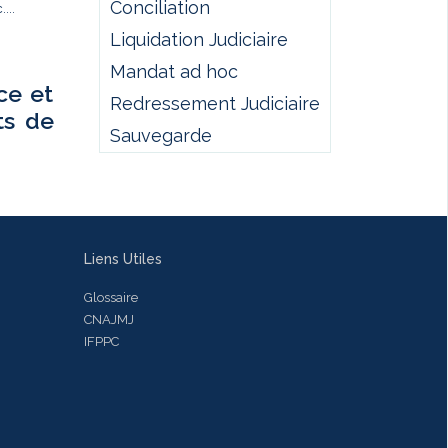
Conciliation
...
Liquidation Judiciaire
Mandat ad hoc
ce et
Redressement Judiciaire
ts de
Sauvegarde
Liens Utiles
Glossaire
CNAJMJ
IFPPC