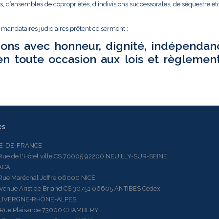
és, d’ensembles de copropriétés, d’indivisions successorales, de séquestre etc.
t mandataires judiciaires prêtent ce serment :
ions avec honneur, dignité, indépendan
en toute occasion aux lois et règlemen
es
LE-DE-FRANCE
 de l'Hôtel ville CS 70005 92200 NEUILLY-SUR-SEINE
ACA
 Maréchal Joffre 06000 NICE
ue Aristide Briand CS 30751 06605 ANTIBES Cedex
AUVERGNE-RHÔNE-ALPES
e Plaisance 73000 CHAMBERY