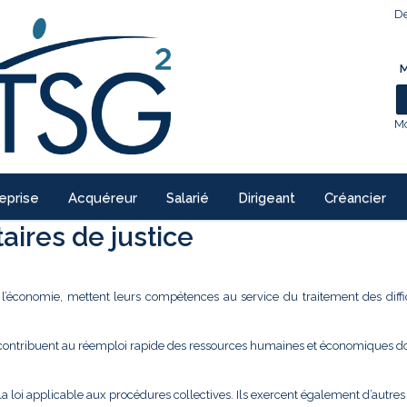
De
M
Mo
eprise
Acquéreur
Salarié
Dirigeant
Créancier
ires de justice
e l’économie, mettent leurs compétences au service du traitement des diffi
 contribuent au réemploi rapide des ressources humaines et économiques don
la loi applicable aux procédures collectives. Ils exercent également d’autre