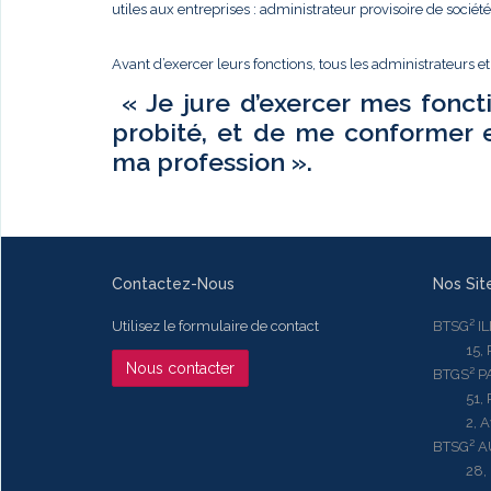
utiles aux entreprises : administrateur provisoire de sociét
Avant d’exercer leurs fonctions, tous les administrateurs e
« Je jure d’exercer mes fonct
probité, et de me conformer 
ma profession ».
Contactez-Nous
Nos Sit
Utilisez le formulaire de contact
BTSG² I
15, Rue
Nous contacter
BTGS² P
51, Rue
2, Aven
BTSG² 
28, Ru