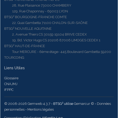
28, Rue Plaisance 73000 CHAMBERY
129, Rue Chaponnay - 69003 LYON
BTSG² BOURGOGNE-FRANCHE COMTE
22, Quai Gambetta 71100 CHALON-SUR-SAÔNE
BTSG² NOUVELLE AQUITAINE
2, Avenue Thiers CS 30159 19104 BRIVE CEDEX
19, Bd. Victor Hugo CS 20206 87006 LIMOGES CEDEX 1
BTSG² HAUT-DE-FRANCE
Tour MERCURE - 6ème étage- 445 Boulevard Gambetta 59200
TOURCOING
Liens Utiles
Glossaire
CNAJMJ
IFPPC
© 2008-2026 Gemweb 4.3.7
- BTSG² utilise
Gemarcur ©
-
Données
personnelles
-
Mentions légales
Conception/Réalisation
Atlantic Log