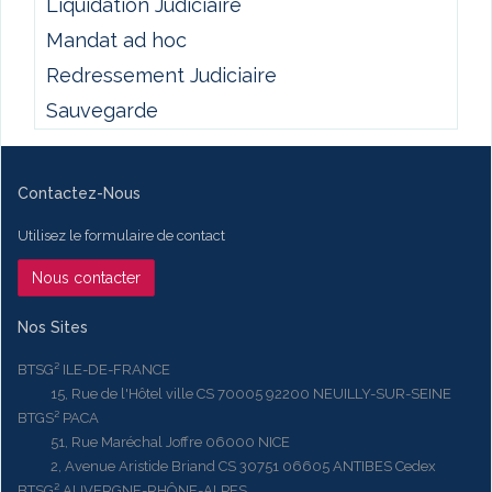
Liquidation Judiciaire
Mandat ad hoc
Redressement Judiciaire
Sauvegarde
Contactez-Nous
Utilisez le formulaire de contact
Nous contacter
Nos Sites
BTSG² ILE-DE-FRANCE
15, Rue de l'Hôtel ville CS 70005 92200 NEUILLY-SUR-SEINE
BTGS² PACA
51, Rue Maréchal Joffre 06000 NICE
2, Avenue Aristide Briand CS 30751 06605 ANTIBES Cedex
BTSG² AUVERGNE-RHÔNE-ALPES