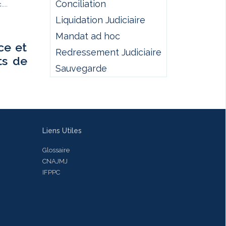
Conciliation
...
Liquidation Judiciaire
Mandat ad hoc
ce et
Redressement Judiciaire
ts de
Sauvegarde
Liens Utiles
Glossaire
CNAJMJ
IFPPC