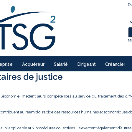
De
M
Mo
eprise
Acquéreur
Salarié
Dirigeant
Créancier
ires de justice
e l’économie, mettent leurs compétences au service du traitement des diffi
 contribuent au réemploi rapide des ressources humaines et économiques don
la loi applicable aux procédures collectives. Ils exercent également d’autre