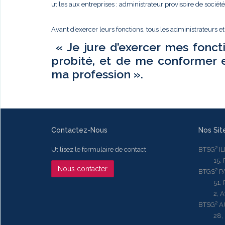
utiles aux entreprises : administrateur provisoire de sociét
Avant d’exercer leurs fonctions, tous les administrateurs e
« Je jure d’exercer mes fonct
probité, et de me conformer 
ma profession ».
Contactez-Nous
Nos Sit
Utilisez le formulaire de contact
BTSG² I
15, Rue
Nous contacter
BTGS² P
51, Rue
2, Aven
BTSG² 
28, Ru