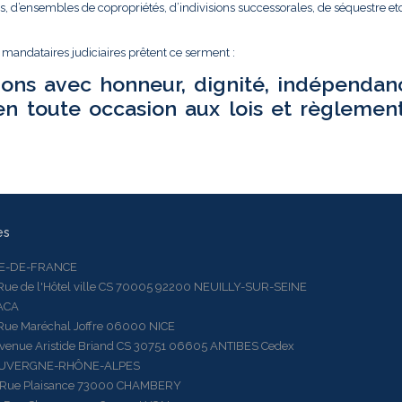
és, d’ensembles de copropriétés, d’indivisions successorales, de séquestre etc.
t mandataires judiciaires prêtent ce serment :
ions avec honneur, dignité, indépendan
en toute occasion aux lois et règlemen
es
LE-DE-FRANCE
 de l'Hôtel ville CS 70005 92200 NEUILLY-SUR-SEINE
ACA
 Maréchal Joffre 06000 NICE
ue Aristide Briand CS 30751 06605 ANTIBES Cedex
AUVERGNE-RHÔNE-ALPES
e Plaisance 73000 CHAMBERY