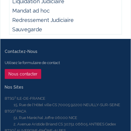
Liquidation Judiciaire
Mandat ad hoc
Redressement Judiciaire
Sauvegarde
Contactez-Nous
Utilisez le formulaire de contact
Nous contacter
Nos Sites
BTSG² ILE-DE-FRANCE
15, Rue de l'Hôtel ville CS 70005 92200 NEUILLY-SUR-SEINE
BTGS² PACA
51, Rue Maréchal Joffre 06000 NICE
2, Avenue Aristide Briand CS 30751 06605 ANTIBES Cedex
BTSG² AUVERGNE-RHÔNE-ALPES