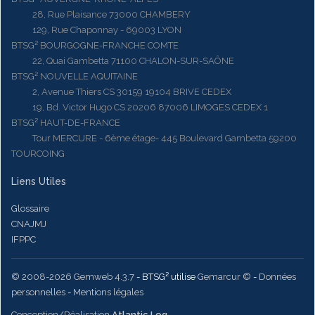
28, Rue Plaisance 73000 CHAMBERY
129, Rue Chaponnay - 69003 LYON
BTSG² BOURGOGNE-FRANCHE COMTE
22, Quai Gambetta 71100 CHALON-SUR-SAÔNE
BTSG² NOUVELLE AQUITAINE
2, Avenue Thiers CS 30159 19104 BRIVE CEDEX
19, Bd. Victor Hugo CS 20206 87006 LIMOGES CEDEX 1
BTSG² HAUT-DE-FRANCE
Tour MERCURE - 6ème étage- 445 Boulevard Gambetta 59200
TOURCOING
Liens Utiles
Glossaire
CNAJMJ
IFPPC
© 2008-2026 Gemweb 4.3.7
- BTSG² utilise
Gemarcur ©
-
Données
personnelles
-
Mentions légales
Conception/Réalisation
Atlantic Log