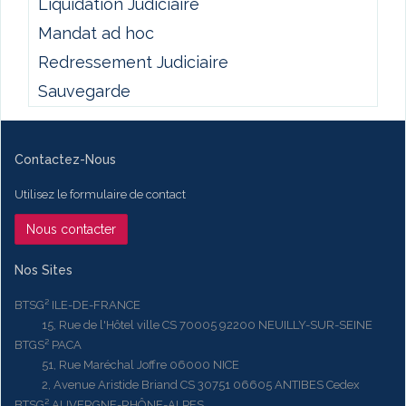
Liquidation Judiciaire
Mandat ad hoc
Redressement Judiciaire
Sauvegarde
Contactez-Nous
Utilisez le formulaire de contact
Nous contacter
Nos Sites
BTSG² ILE-DE-FRANCE
15, Rue de l'Hôtel ville CS 70005 92200 NEUILLY-SUR-SEINE
BTGS² PACA
51, Rue Maréchal Joffre 06000 NICE
2, Avenue Aristide Briand CS 30751 06605 ANTIBES Cedex
BTSG² AUVERGNE-RHÔNE-ALPES