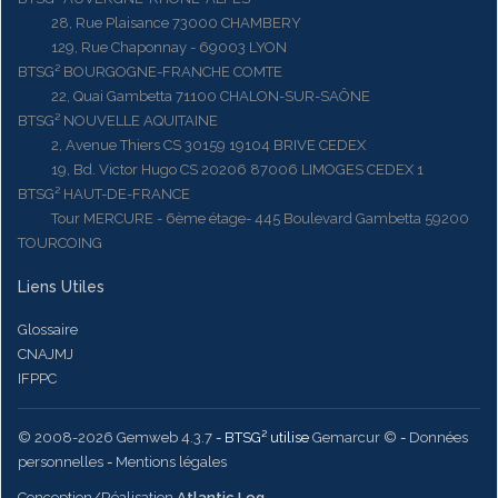
28, Rue Plaisance 73000 CHAMBERY
129, Rue Chaponnay - 69003 LYON
BTSG² BOURGOGNE-FRANCHE COMTE
22, Quai Gambetta 71100 CHALON-SUR-SAÔNE
BTSG² NOUVELLE AQUITAINE
2, Avenue Thiers CS 30159 19104 BRIVE CEDEX
19, Bd. Victor Hugo CS 20206 87006 LIMOGES CEDEX 1
BTSG² HAUT-DE-FRANCE
Tour MERCURE - 6ème étage- 445 Boulevard Gambetta 59200
TOURCOING
Liens Utiles
Glossaire
CNAJMJ
IFPPC
© 2008-2026 Gemweb 4.3.7
- BTSG² utilise
Gemarcur ©
-
Données
personnelles
-
Mentions légales
Conception/Réalisation
Atlantic Log