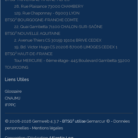
28, Rue Plaisance 73000 CHAMBERY
129, Rue Chaponnay - 69003 LYON
BTSG² BOURGOGNE-FRANCHE COMTE
22, Quai Gambetta 71100 CHALON-SUR-SAÔNE
BTSG² NOUVELLE AQUITAINE
2, Avenue Thiers CS 30159 19104 BRIVE CEDEX
19, Bd. Victor Hugo CS 20206 87006 LIMOGES CEDEX 1
BTSG² HAUT-DE-FRANCE
Tour MERCURE - 6ème étage- 445 Boulevard Gambetta 59200
TOURCOING
Liens Utiles
Glossaire
CNAJMJ
IFPPC
© 2008-2026 Gemweb 4.3.7
- BTSG² utilise
Gemarcur ©
-
Données
personnelles
-
Mentions légales
Conception/Réalisation
Atlantic Log