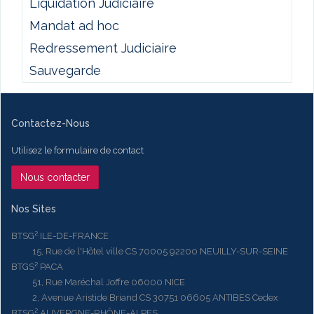
Liquidation Judiciaire
Mandat ad hoc
Redressement Judiciaire
Sauvegarde
Contactez-Nous
Utilisez le formulaire de contact
Nous contacter
Nos Sites
BTSG² ILE-DE-FRANCE
15, Rue de l'Hôtel ville CS 70005 92200 NEUILLY-SUR-SEINE
BTGS² PACA
51, Rue Maréchal Joffre 06000 NICE
2, Avenue Aristide Briand CS 30751 06605 ANTIBES Cedex
BTSG² AUVERGNE-RHÔNE-ALPES