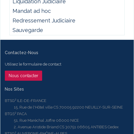
Liquidation Judiciaire
Mandat ad hoc
Redressement Judiciaire
Sauvegarde
Contactez-Nous
Utilisez le formulaire de contact
Nous contacter
Nos Sites
BTSG² ILE-DE-FRANCE
15, Rue de l'Hôtel ville CS 70005 92200 NEUILLY-SUR-SEINE
BTGS² PACA
51, Rue Maréchal Joffre 06000 NICE
2, Avenue Aristide Briand CS 30751 06605 ANTIBES Cedex
BTSG² AUVERGNE-RHÔNE-ALPES