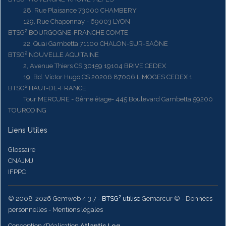
28, Rue Plaisance 73000 CHAMBERY
129, Rue Chaponnay - 69003 LYON
BTSG² BOURGOGNE-FRANCHE COMTE
22, Quai Gambetta 71100 CHALON-SUR-SAÔNE
BTSG² NOUVELLE AQUITAINE
2, Avenue Thiers CS 30159 19104 BRIVE CEDEX
19, Bd. Victor Hugo CS 20206 87006 LIMOGES CEDEX 1
BTSG² HAUT-DE-FRANCE
Tour MERCURE - 6ème étage- 445 Boulevard Gambetta 59200
TOURCOING
Liens Utiles
Glossaire
CNAJMJ
IFPPC
© 2008-2026 Gemweb 4.3.7
- BTSG² utilise
Gemarcur ©
-
Données
personnelles
-
Mentions légales
Conception/Réalisation
Atlantic Log