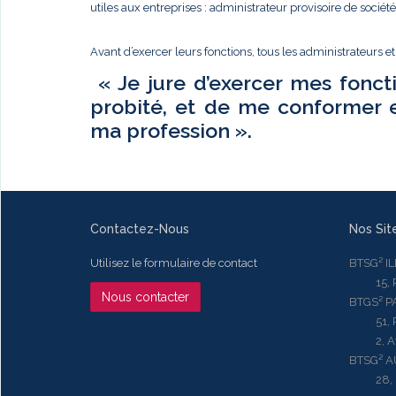
utiles aux entreprises : administrateur provisoire de sociét
Avant d’exercer leurs fonctions, tous les administrateurs e
« Je jure d’exercer mes fonct
probité, et de me conformer 
ma profession ».
Contactez-Nous
Nos Sit
Utilisez le formulaire de contact
BTSG² I
15, Rue
Nous contacter
BTGS² P
51, Rue
2, Aven
BTSG² 
28, Ru