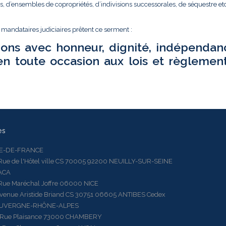
és, d’ensembles de copropriétés, d’indivisions successorales, de séquestre etc.
t mandataires judiciaires prêtent ce serment :
ions avec honneur, dignité, indépendan
en toute occasion aux lois et règlemen
es
LE-DE-FRANCE
 de l'Hôtel ville CS 70005 92200 NEUILLY-SUR-SEINE
ACA
 Maréchal Joffre 06000 NICE
ue Aristide Briand CS 30751 06605 ANTIBES Cedex
AUVERGNE-RHÔNE-ALPES
e Plaisance 73000 CHAMBERY