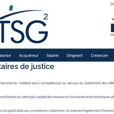
De
M
Mo
eprise
Acquéreur
Salarié
Dirigeant
Créancier
ires de justice
e l’économie, mettent leurs compétences au service du traitement des diffi
 contribuent au réemploi rapide des ressources humaines et économiques don
la loi applicable aux procédures collectives. Ils exercent également d’autre