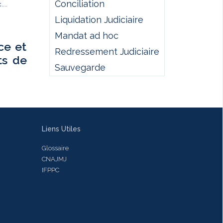
Conciliation
...
Liquidation Judiciaire
Mandat ad hoc
ce et
Redressement Judiciaire
ts de
Sauvegarde
Liens Utiles
Glossaire
CNAJMJ
IFPPC