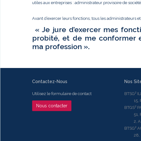
utiles aux entreprises : administrateur provisoire de sociét
Avant d’exercer leurs fonctions, tous les administrateurs e
« Je jure d’exercer mes fonct
probité, et de me conformer 
ma profession ».
Contactez-Nous
Nos Sit
Utilisez le formulaire de contact
BTSG² I
15, Rue
Nous contacter
BTGS² P
51, Rue
2, Aven
BTSG² 
28, Ru