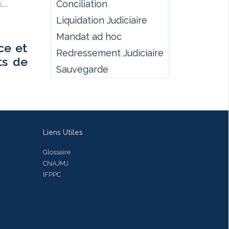
Conciliation
...
Liquidation Judiciaire
Mandat ad hoc
ce et
Redressement Judiciaire
ts de
Sauvegarde
Liens Utiles
Glossaire
CNAJMJ
IFPPC