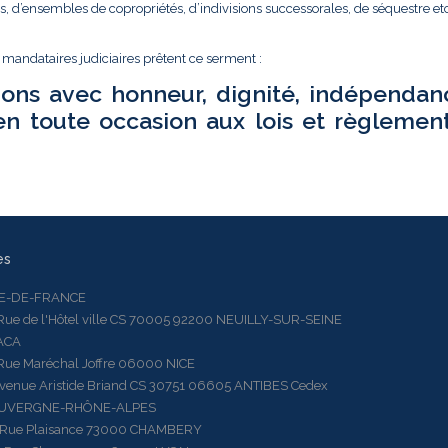
és, d’ensembles de copropriétés, d’indivisions successorales, de séquestre etc.
t mandataires judiciaires prêtent ce serment :
ions avec honneur, dignité, indépendan
en toute occasion aux lois et règlemen
es
LE-DE-FRANCE
 de l'Hôtel ville CS 70005 92200 NEUILLY-SUR-SEINE
ACA
 Maréchal Joffre 06000 NICE
ue Aristide Briand CS 30751 06605 ANTIBES Cedex
AUVERGNE-RHÔNE-ALPES
e Plaisance 73000 CHAMBERY