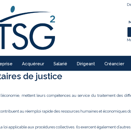
De
M
Mo
eprise
Acquéreur
Salarié
Dirigeant
Créancier
ires de justice
e l’économie, mettent leurs compétences au service du traitement des diffi
 contribuent au réemploi rapide des ressources humaines et économiques don
la loi applicable aux procédures collectives. Ils exercent également d’autre