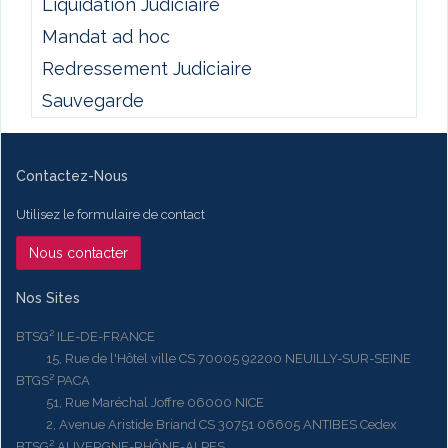
Liquidation Judiciaire
Mandat ad hoc
Redressement Judiciaire
Sauvegarde
Contactez-Nous
Utilisez le formulaire de contact
Nous contacter
Nos Sites
BTSG² ILE-DE-FRANCE
15, Rue de l'Hôtel ville CS 70005 92200 NEUILLY-SUR-SEINE
BTGS² PACA
51, Rue Maréchal Joffre 06000 NICE
2, Avenue Aristide Briand CS 30751 06605 ANTIBES Cedex
BTSG² AUVERGNE-RHÔNE-ALPES