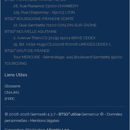
28, Rue Plaisance 73000 CHAMBERY
129, Rue Chaponnay - 69003 LYON
BTSG² BOURGOGNE-FRANCHE COMTE
22, Quai Gambetta 71100 CHALON-SUR-SAÔNE
BTSG² NOUVELLE AQUITAINE
2, Avenue Thiers CS 30159 19104 BRIVE CEDEX
19, Bd. Victor Hugo CS 20206 87006 LIMOGES CEDEX 1
BTSG² HAUT-DE-FRANCE
Tour MERCURE - 6ème étage- 445 Boulevard Gambetta 59200
TOURCOING
Liens Utiles
Glossaire
CNAJMJ
IFPPC
© 2008-2026 Gemweb 4.3.7
- BTSG² utilise
Gemarcur ©
-
Données
personnelles
-
Mentions légales
Conception/Réalisation
Atlantic Log