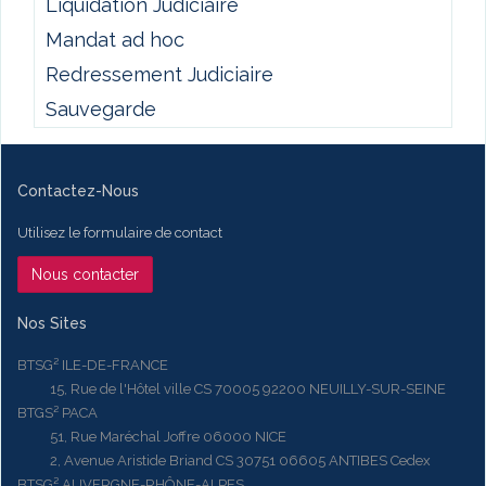
Liquidation Judiciaire
Mandat ad hoc
Redressement Judiciaire
Sauvegarde
Contactez-Nous
Utilisez le formulaire de contact
Nous contacter
Nos Sites
BTSG² ILE-DE-FRANCE
15, Rue de l'Hôtel ville CS 70005 92200 NEUILLY-SUR-SEINE
BTGS² PACA
51, Rue Maréchal Joffre 06000 NICE
2, Avenue Aristide Briand CS 30751 06605 ANTIBES Cedex
BTSG² AUVERGNE-RHÔNE-ALPES