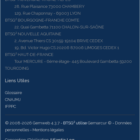
28, Rue Plaisance 73000 CHAMBERY
129, Rue Chaponnay - 69003 LYON
BTSG² BOURGOGNE-FRANCHE COMTE
22, Quai Gambetta 71100 CHALON-SUR-SAÔNE
BTSG² NOUVELLE AQUITAINE
2, Avenue Thiers CS 30159 19104 BRIVE CEDEX
19, Bd. Victor Hugo CS 20206 87006 LIMOGES CEDEX 1
BTSG² HAUT-DE-FRANCE
Tour MERCURE - 6ème étage- 445 Boulevard Gambetta 59200
TOURCOING
Liens Utiles
Glossaire
CNAJMJ
IFPPC
© 2008-2026 Gemweb 4.3.7
- BTSG² utilise
Gemarcur ©
-
Données
personnelles
-
Mentions légales
Conception/Réalisation
Atlantic Log