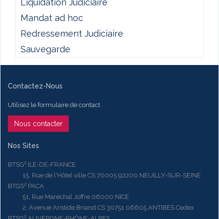
Liquidation Judiciaire
Mandat ad hoc
Redressement Judiciaire
Sauvegarde
Contactez-Nous
Utilisez le formulaire de contact
Nous contacter
Nos Sites
BTSG² ILE-DE-FRANCE
15, Rue de l'Hôtel ville CS 70005 92200 NEUILLY-SUR-SEINE
BTGS² PACA
51, Rue Maréchal Joffre 06000 NICE
2, Avenue Aristide Briand CS 30751 06605 ANTIBES Cedex
BTSG² AUVERGNE-RHÔNE-ALPES