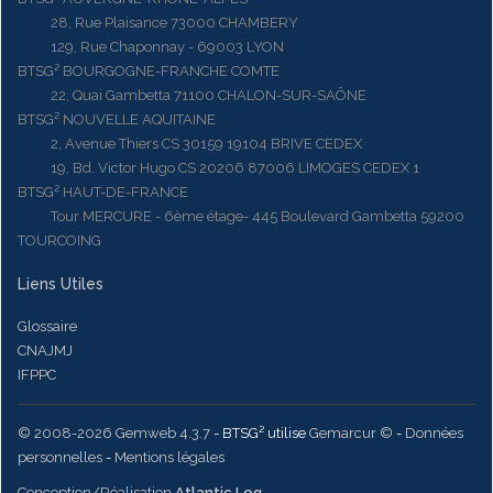
28, Rue Plaisance 73000 CHAMBERY
129, Rue Chaponnay - 69003 LYON
BTSG² BOURGOGNE-FRANCHE COMTE
22, Quai Gambetta 71100 CHALON-SUR-SAÔNE
BTSG² NOUVELLE AQUITAINE
2, Avenue Thiers CS 30159 19104 BRIVE CEDEX
19, Bd. Victor Hugo CS 20206 87006 LIMOGES CEDEX 1
BTSG² HAUT-DE-FRANCE
Tour MERCURE - 6ème étage- 445 Boulevard Gambetta 59200
TOURCOING
Liens Utiles
Glossaire
CNAJMJ
IFPPC
© 2008-2026 Gemweb 4.3.7
- BTSG² utilise
Gemarcur ©
-
Données
personnelles
-
Mentions légales
Conception/Réalisation
Atlantic Log