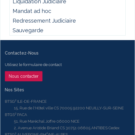
Liquidation Judiciaire
Mandat ad hoc
Redressement Judiciaire
Sauvegarde
Contactez-Nous
Utilisez le formulaire de contact
Nous contacter
Nos Sites
BTSG² ILE-DE-FRANCE
15, Rue de l'Hôtel ville CS 70005 92200 NEUILLY-SUR-SEINE
BTGS² PACA
51, Rue Maréchal Joffre 06000 NICE
2, Avenue Aristide Briand CS 30751 06605 ANTIBES Cedex
BTSG² AUVERGNE-RHÔNE-ALPES