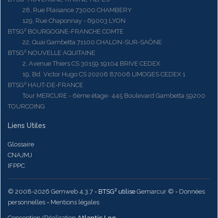
28, Rue Plaisance 73000 CHAMBERY
129, Rue Chaponnay - 69003 LYON
BTSG² BOURGOGNE-FRANCHE COMTE
22, Quai Gambetta 71100 CHALON-SUR-SAÔNE
BTSG² NOUVELLE AQUITAINE
2, Avenue Thiers CS 30159 19104 BRIVE CEDEX
19, Bd. Victor Hugo CS 20206 87006 LIMOGES CEDEX 1
BTSG² HAUT-DE-FRANCE
Tour MERCURE - 6ème étage- 445 Boulevard Gambetta 59200
TOURCOING
Liens Utiles
Glossaire
CNAJMJ
IFPPC
© 2008-2026 Gemweb 4.3.7
- BTSG² utilise
Gemarcur ©
-
Données
personnelles
-
Mentions légales
Conception/Réalisation
Atlantic Log