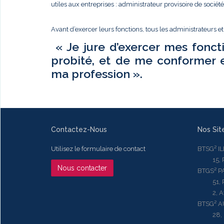
utiles aux entreprises : administrateur provisoire de sociét
Avant d’exercer leurs fonctions, tous les administrateurs e
« Je jure d’exercer mes fonct
probité, et de me conformer 
ma profession ».
Contactez-Nous
Nos Sit
Utilisez le formulaire de contact
BTSG² I
15, Rue
Nous contacter
BTGS² P
51, Rue
2, Aven
BTSG² 
28, Ru