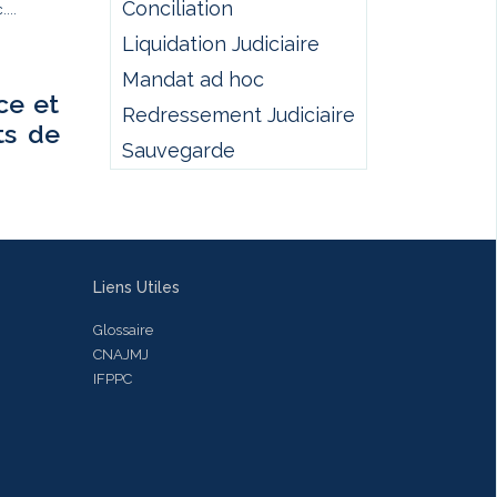
Conciliation
...
Liquidation Judiciaire
Mandat ad hoc
ce et
Redressement Judiciaire
ts de
Sauvegarde
Liens Utiles
Glossaire
CNAJMJ
IFPPC