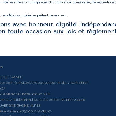
és, d’ensembles de copropriétés, d’indivisions successorales, de séquestre etc.
t mandataires judiciaires prêtent ce serment :
ions avec honneur, dignité, indépendan
en toute occasion aux lois et règlemen
es
LE-DE-FRANCE
 de l'Hôtel ville CS 70005 92200 NEUILLY-SUR-SEINE
ACA
 Maréchal Joffre 06000 NICE
ue Aristide Briand CS 30751 06605 ANTIBES Cedex
AUVERGNE-RHÔNE-ALPES
e Plaisance 73000 CHAMBERY