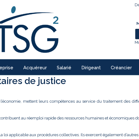
De
M
Mo
eprise
Acquéreur
Salarié
Dirigeant
Créancier
ires de justice
e l’économie, mettent leurs compétences au service du traitement des diffi
 contribuent au réemploi rapide des ressources humaines et économiques don
la loi applicable aux procédures collectives. Ils exercent également d’autre