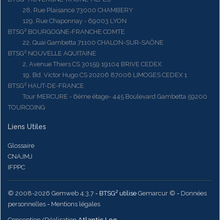
28, Rue Plaisance 73000 CHAMBERY
129, Rue Chaponnay - 69003 LYON
BTSG² BOURGOGNE-FRANCHE COMTE
22, Quai Gambetta 71100 CHALON-SUR-SAÔNE
BTSG² NOUVELLE AQUITAINE
2, Avenue Thiers CS 30159 19104 BRIVE CEDEX
19, Bd. Victor Hugo CS 20206 87006 LIMOGES CEDEX 1
BTSG² HAUT-DE-FRANCE
Tour MERCURE - 6ème étage- 445 Boulevard Gambetta 59200
TOURCOING
Liens Utiles
Glossaire
CNAJMJ
IFPPC
© 2008-2026 Gemweb 4.3.7
- BTSG² utilise
Gemarcur ©
-
Données
personnelles
-
Mentions légales
Conception/Réalisation
Atlantic Log