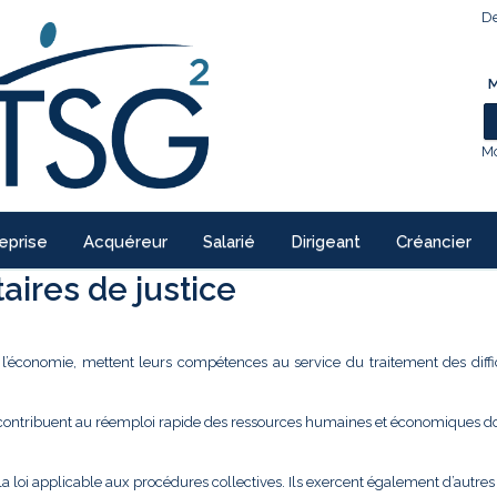
De
M
Mo
eprise
Acquéreur
Salarié
Dirigeant
Créancier
ires de justice
e l’économie, mettent leurs compétences au service du traitement des diffi
 contribuent au réemploi rapide des ressources humaines et économiques don
la loi applicable aux procédures collectives. Ils exercent également d’autre