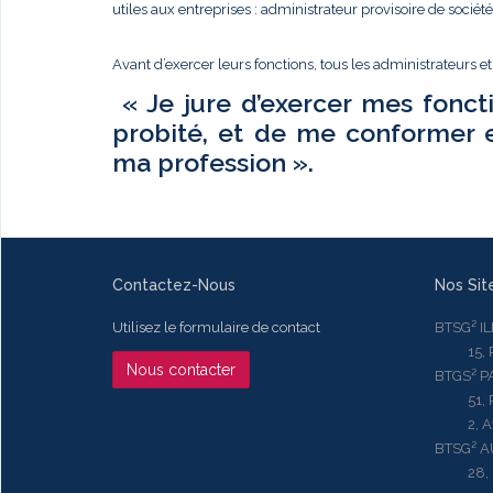
utiles aux entreprises : administrateur provisoire de sociét
Avant d’exercer leurs fonctions, tous les administrateurs e
« Je jure d’exercer mes fonct
probité, et de me conformer 
ma profession ».
Contactez-Nous
Nos Sit
Utilisez le formulaire de contact
BTSG² I
15, Rue
Nous contacter
BTGS² P
51, Rue
2, Aven
BTSG² 
28, Ru