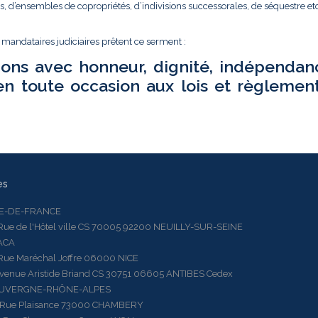
és, d’ensembles de copropriétés, d’indivisions successorales, de séquestre etc.
t mandataires judiciaires prêtent ce serment :
ions avec honneur, dignité, indépendan
en toute occasion aux lois et règlemen
es
LE-DE-FRANCE
 de l'Hôtel ville CS 70005 92200 NEUILLY-SUR-SEINE
ACA
 Maréchal Joffre 06000 NICE
ue Aristide Briand CS 30751 06605 ANTIBES Cedex
AUVERGNE-RHÔNE-ALPES
e Plaisance 73000 CHAMBERY