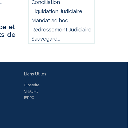
Conciliation
...
Liquidation Judiciaire
Mandat ad hoc
ce et
Redressement Judiciaire
ts de
Sauvegarde
Liens Utiles
Glossaire
CNAJMJ
IFPPC