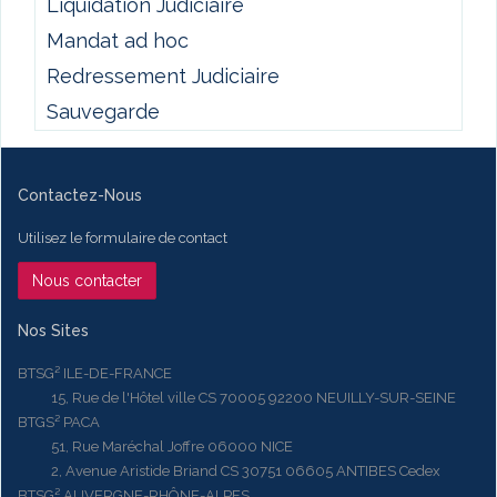
Liquidation Judiciaire
Mandat ad hoc
Redressement Judiciaire
Sauvegarde
Contactez-Nous
Utilisez le formulaire de contact
Nous contacter
Nos Sites
BTSG² ILE-DE-FRANCE
15, Rue de l'Hôtel ville CS 70005 92200 NEUILLY-SUR-SEINE
BTGS² PACA
51, Rue Maréchal Joffre 06000 NICE
2, Avenue Aristide Briand CS 30751 06605 ANTIBES Cedex
BTSG² AUVERGNE-RHÔNE-ALPES