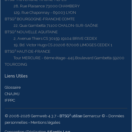
28, Rue Plaisance 73000 CHAMBERY
129, Rue Chaponnay - 69003 LYON
BTSG² BOURGOGNE-FRANCHE COMTE
22, Quai Gambetta 71100 CHALON-SUR-SAÔNE
BTSG² NOUVELLE AQUITAINE
2, Avenue Thiers CS 30159 19104 BRIVE CEDEX
19, Bd. Victor Hugo CS 20206 87006 LIMOGES CEDEX 1
BTSG² HAUT-DE-FRANCE
Tour MERCURE - 6ème étage- 445 Boulevard Gambetta 59200
TOURCOING
Liens Utiles
Glossaire
CNAJMJ
IFPPC
© 2008-2026 Gemweb 4.3.7
- BTSG² utilise
Gemarcur ©
-
Données
personnelles
-
Mentions légales
Conception/Réalisation
Atlantic Log